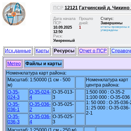
ПСР
12121
Гатчинский д. Чикино 
Дата начала
Прошло
Статус:
ПСР:
дней:
Завершены
10.09.2025
1
отчеты проверены и
утверждены
12:50
Риск:
Умеренный
Исх.данные
Карты
Ресурсы
Отчет о ПСР
Справоч
Метео
Файлы и карты
Номенклатура карт района:
Масштаб: 1:50000 (1 см - 500
Номенклатура карт
м)
центра района:
O-35-
O-35-024-
O-35-013-
1:500 000 : O-35-2
024-3
4
3
1:100 000 : O-35-036
1: 50 000 : O-35-036-
O-35-
O-35-036-
O-35-025-
1: 25 000 : O-35-036-
036-1
2
1
2-1
O-35-
O-35-036-
O-35-025-
036-3
4
3
Масштаб: 1:25000 (1 см - 250 м)