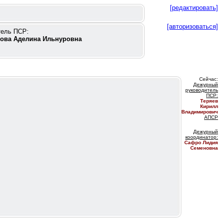
[редактировать]
[авторизоваться]
тель ПСР:
ова Аделина Ильнуровна
Сейчас:
Дежурный
руководитель
ПС
Р:
Теряев
Кирилл
Владимирович
АПСР
Дежурный
координатор
:
Сафро Лидия
Семеновна