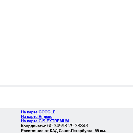
На карте GOOGLE
На карте Яндекс
На карте GIS EXTREMUM
60.34598,29.38843
Координаты:
Расстояние от КАД Санкт-Петербурга:
55
км.