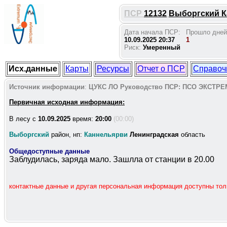
ПСР
12132
Выборгский Ка
Дата начала ПСР:
Прошло дней
10.09.2025 20:37
1
Риск:
Умеренный
Исх.данные
Карты
Ресурсы
Отчет о ПСР
Справоч
Источник информации
:
ЦУКС ЛО
Руководство ПСР:
ПСО ЭКСТРЕ
Первичная исходная информация:
В лесу c
10.09.2025
время:
20:00
(00:00)
Выборгский
район, нп:
Каннельярви
Ленинградская
область
Общедоступные данные
Заблудилась, заряда мало. Зашлла от станции в 20.00
контактные данные и другая персональная информация доступны то