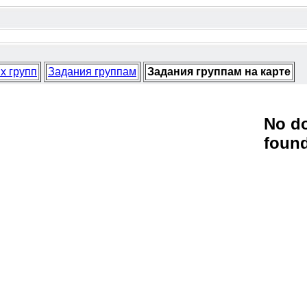
х групп
Задания группам
Задания группам на карте
No d
foun