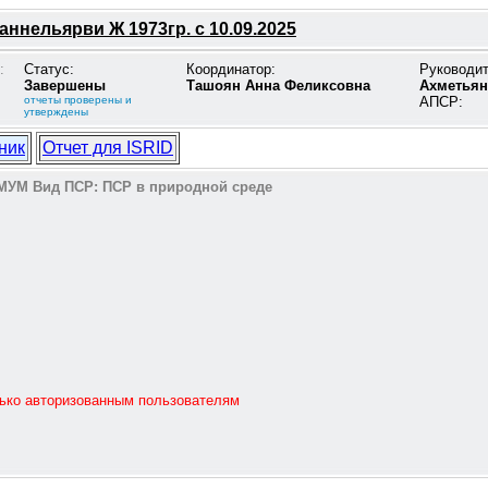
ннельярви Ж 1973гр. с 10.09.2025
:
Статус:
Координатор:
Руководи
Завершены
Ташоян Анна Феликсовна
Ахметьян
отчеты проверены и
АПСР:
утверждены
ник
Отчет для ISRID
МУМ
Вид ПСР:
ПСР в природной среде
лько авторизованным пользователям