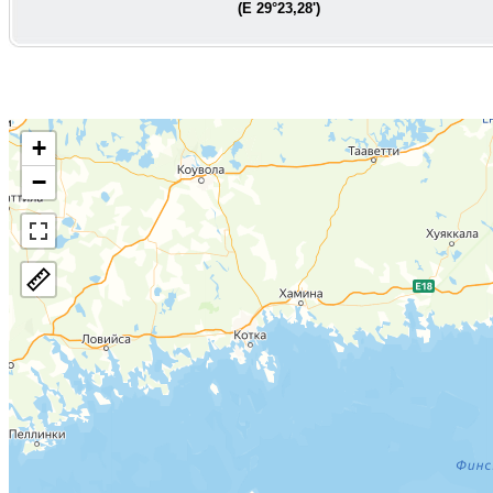
(E
29°23,28'
)
+
−