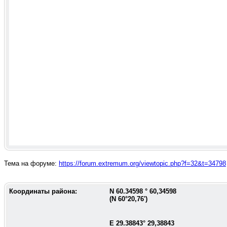
Тема на форуме:
https://forum.extremum.org/viewtopic.php?f=32&t=34798
Координаты района:
N
60.34598
°
60,34598
(N
60°20,76'
)
E
29.38843
°
29,38843