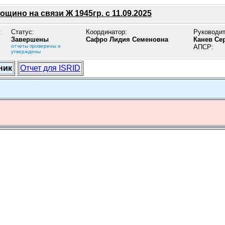
щино на связи Ж 1945гр. с 11.09.2025
:
Статус:
Координатор:
Руководи
Завершены
Сафро Лидия Семеновна
Канев Се
отчеты проверены и
АПСР:
утверждены
ник
Отчет для ISRID