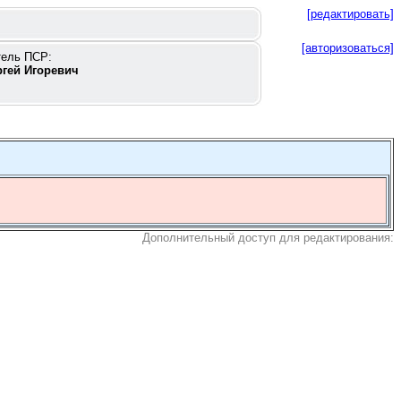
[редактировать]
[авторизоваться]
тель ПСР:
ргей Игоревич
Дополнительный доступ для редактирования: