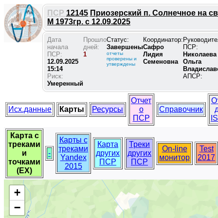
ПСР
12145
Приозерский п. Солнечное на с
М 1973гр. с 12.09.2025
Дата
Прошло
Статус:
Координатор:
Руководите
начала
дней:
Завершены
Сафро
ПСР:
ПСР:
1
отчеты
Лидия
Николаева
проверены и
12.09.2025
Семеновна
Ольга
утверждены
15:14
Владислав
Риск:
АПСР:
Умеренный
Отчет
О
Исх.данные
Карты
Ресурсы
о
Справочник
ПСР
I
Карта с
Карты с
треками
Карта
Треки
треками
On-line
Test
и
-
других
других
Yandex
монитор
2017
точками
ПСР
ПСР
2015
(EX)
+
−