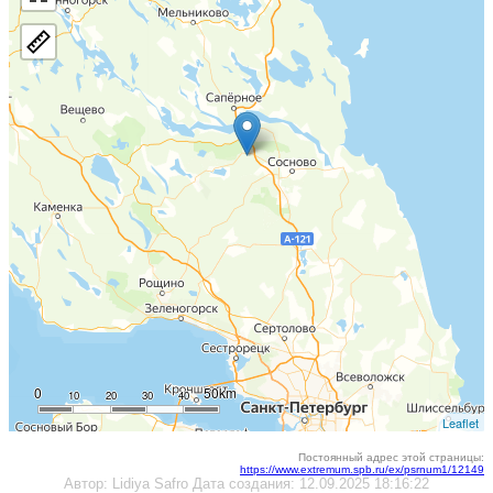
0
50km
10
20
30
40
Leaflet
Постоянный адрес этой страницы:
https://www.extremum.spb.ru/ex/psrnum1/12149
Автор:
Lidiya Safro
Дата создания:
12.09.2025 18:16:22