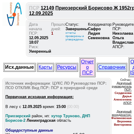
ПСР
12149
Приозерский Борисово Ж 1952гр
12.09.2025
Дата
Прошло
Статус:
Координатор:
Руководите
начала
дней:
Завершены
Сафро
ПСР:
ПСР:
1
отчеты
Лидия
Николаева
проверены и
12.09.2025
Семеновна
Ольга
утверждены
18:07
Владислав
Риск:
АПСР:
Умеренный
Отчет
О
Исх.данные
Карты
Ресурсы
о
Справочник
ПСР
I
Сейчас:
Источник информации
:
ЦУКС ЛО
Руководство ПСР:
Дежурный
руководитель
ПСО ОТКЛИК
Вид ПСР:
ПСР в природной среде
ПС
Р:
Сердюкова
Первичная исходная информация:
Дарья
Алексеевна
АПСР
В лесу c
12.09.2025
время:
15:00
(00:00)
Дежурный
координатор
:
Приозерский
район, нп:
хутор Труново, ДНП
Филиновская
Борисов-2
Ленинградская
область
Вероника
Викторовна
Общедоступные данные