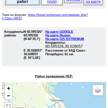
работ
групп
на карте
Тема на форуме:
https://forum.extremum.org/viewtopic.php?
f=32&t=34933
Координаты
N
60.595326
°
На карте GOOGLE
района:
60,595326
На карте Яндекс
(N
60°35,7'
)
На карте GIS EXTREMUM
Координаты:
60.595326,30.028057
E
30.028057
°
Расстояние от КАД Санкт-
30,028057
Петербурга:
61
км.
(E
30°1,68'
)
Район проведения П
СР:
+
−