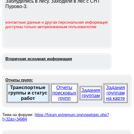
Заблудились в лесу. Заходили в лес с СНТ
Пурово-3.
контактные данные и другая персональная информация
доступны только авторизованным пользователям
Вторичная исходная информация
Отчеты групп:
Транспортные
Отчеты
Задания
Задания
группы и статус
поисковых
группам
группам
работ
групп
на карте
Тема на форуме:
https://forum.extremum.org/viewtopic.php?
f=32&t=34984