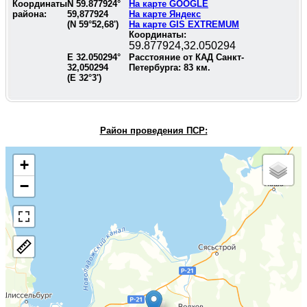
Координаты
N
59.877924
°
На карте GOOGLE
района:
59,877924
На карте Яндекс
(N
59°52,68'
)
На карте GIS EXTREMUM
Координаты:
59.877924,32.050294
E
32.050294
°
Расстояние от КАД Санкт-
32,050294
Петербурга:
83
км.
(E
32°3'
)
Район проведения П
СР:
+
−