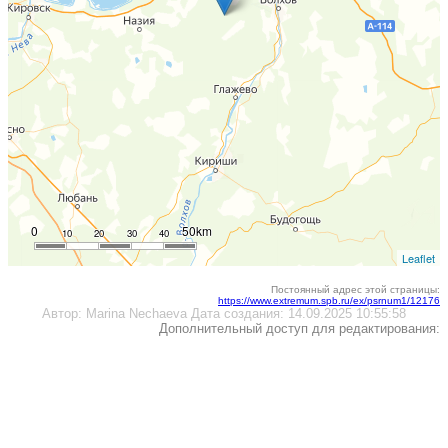
0
50km
10
20
30
40
Leaflet
Постоянный адрес этой страницы:
https://www.extremum.spb.ru/ex/psrnum1/12176
Автор:
Marina Nechaeva
Дата создания:
14.09.2025 10:55:58
Дополнительный доступ для редактирования: