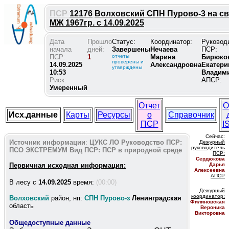
ПСР
12176
Волховский СПН Пурово-3 на св
МЖ 1967гр. с 14.09.2025
Дата
Прошло
Статус:
Координатор:
Руковод
начала
дней:
Завершены
Нечаева
ПСР:
ПСР:
1
отчеты
Марина
Бирюко
проверены и
14.09.2025
Александровна
Екатери
утверждены
10:53
Владим
Риск:
АПСР:
Умеренный
Отчет
О
Исх.данные
Карты
Ресурсы
о
Справочник
ПСР
I
Сейчас:
Источник информации
:
ЦУКС ЛО
Руководство ПСР:
Дежурный
руководитель
ПСО ЭКСТРЕМУМ
Вид ПСР:
ПСР в природной среде
ПС
Р:
Сердюкова
Первичная исходная информация:
Дарья
Алексеевна
АПСР
В лесу c
14.09.2025
время:
(00:00)
Дежурный
координатор
:
Волховский
район, нп:
СПН Пурово-з
Ленинградская
Филиновская
область
Вероника
Викторовна
Общедоступные данные