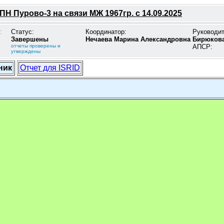
Н Пурово-3 на связи МЖ 1967гр. с 14.09.2025
:
Статус:
Координатор:
Руководи
Завершены
Нечаева Марина Александровна
Бирюкова
отчеты проверены и
АПСР:
утверждены
ник
Отчет для ISRID