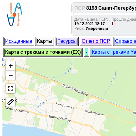
ПСР
8198
Санкт-Петербур
Дата начала ПСР:
Прошло дней
19.12.2021 18:17
1
Риск:
Умеренный
Исх.данные
Карты
Ресурсы
Отчет о ПСР
Справоч
Карта с треками и точками (EX)
-
Карты с треками Y
+
−