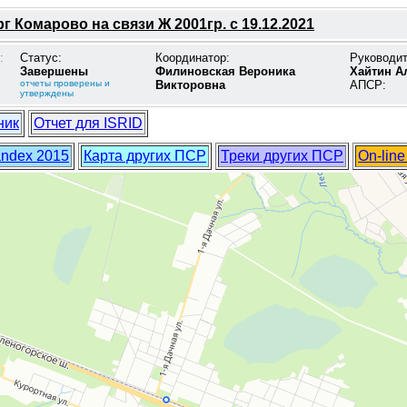
г Комарово на связи Ж 2001гр. с 19.12.2021
:
Статус:
Координатор:
Руководи
Завершены
Филиновская Вероника
Хайтин А
отчеты проверены и
Викторовна
АПСР:
утверждены
ник
Отчет для ISRID
andex 2015
Карта других ПСР
Треки других ПСР
On-lin