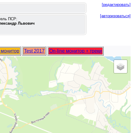
[редактировать]
[авторизоваться]
тель ПСР:
лександр Львович
e монитор
Test 2017
On-line монитор + треки