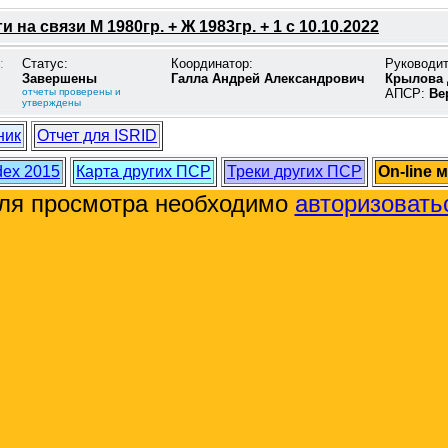
 на связи М 1980гр. + Ж 1983гр. + 1 с 10.10.2022
:
Статус:
Координатор:
Руководи
Завершены
Галла Андрей Александрович
Крылова 
отчеты проверены и
АПСР:
Ве
утверждены
ник
Отчет для ISRID
dex 2015
Карта других ПСР
Треки других ПСР
On-line 
ля просмотра необходимо
авторизовать