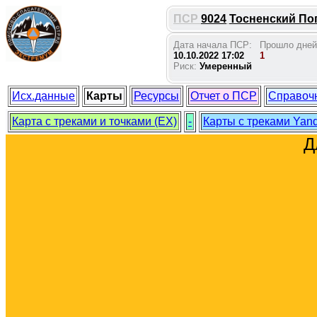
ПСР
9024
Тосненский Поги
Дата начала ПСР:
Прошло дней
10.10.2022 17:02
1
Риск:
Умеренный
Исх.данные
Карты
Ресурсы
Отчет о ПСР
Справоч
Карта с треками и точками (EX)
-
Карты с треками Yan
Д