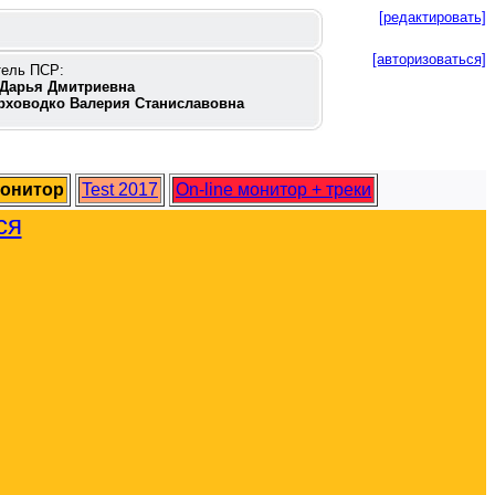
[редактировать]
[авторизоваться]
тель ПСР:
Дарья Дмитриевна
рховодко Валерия Станиславовна
монитор
Test 2017
On-line монитор + треки
ся