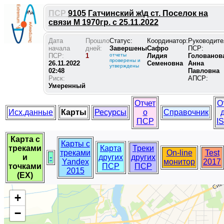
ПСР
9105
Гатчинский ж\д ст. Поселок на
связи М 1970гр. с 25.11.2022
Дата
Прошло
Статус:
Координатор:
Руководите
начала
дней:
Завершены
Сафро
ПСР:
ПСР:
1
отчеты
Лидия
Голованов
проверены и
26.11.2022
Семеновна
Анна
утверждены
02:48
Павловна
Риск:
АПСР:
Умеренный
Отчет
О
Исх.данные
Карты
Ресурсы
о
Справочник
ПСР
I
Карта с
Карты с
треками
Карта
Треки
треками
On-line
Test
и
-
других
других
Yandex
монитор
2017
точками
ПСР
ПСР
2015
(EX)
+
−