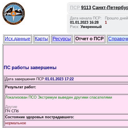
ПСР
9113
Санкт-Петербур
Дата начала ПСР:
Прошло дней
01.01.2023 16:28
1
Риск:
Умеренный
Исх.данные
Карты
Ресурсы
Отчет о ПСР
Справоч
ПС работы завершены
Дата завершения ПСР:
01.01.2023 17:22
Результат работ:
Локализован ПСО Экстремум выведен другими спасателями
Другие
ПЧ СПб
Состояние здоровья пострадавшего:
нормальное