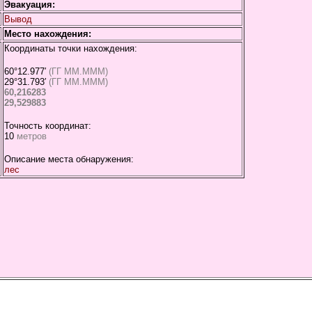
Эвакуация:
Вывод
Место нахождения:
Координаты точки нахождения:
60°12.977′
(ГГ ММ.МММ)
29°31.793′
(ГГ ММ.МММ)
60,216283
29,529883
Точность координат:
10
метров
Описание места обнаружения:
лес