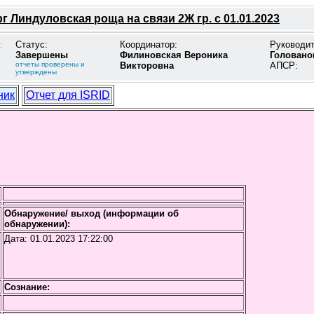
г Линдуловская роща на связи 2Ж гр. с 01.01.2023
:
Статус:
Координатор:
Руководи
Завершены
Филиновская Вероника
Головано
отчеты проверены и
Викторовна
АПСР:
утверждены
ник
Отчет для ISRID
Обнаружение/ выход (информации об
обнаружении):
Дата:
01.01.2023 17:22:00
Сознание: