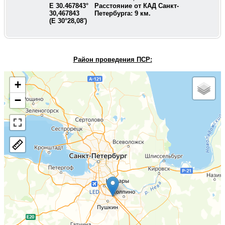
E
30.467843
°
Расстояние от КАД Санкт-
30,467843
Петербурга:
9
км.
(E
30°28,08'
)
Район проведения П
СР:
+
−