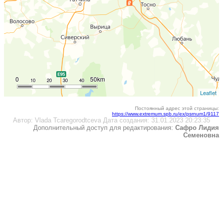
0
50km
10
20
30
40
Leaflet
Постоянный адрес этой страницы:
https://www.extremum.spb.ru/ex/psrnum1/9117
Автор:
Vlada Tcaregorodtceva
Дата создания:
31.01.2023 20:23:35
Дополнительный доступ для редактирования:
Сафро Лидия
Семеновна