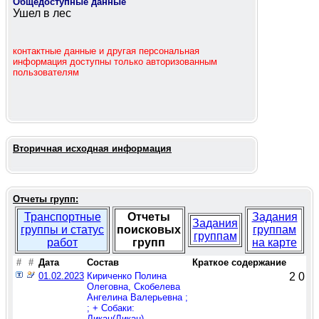
Общедоступные данные
Ушел в лес
контактные данные и другая персональная
информация доступны только авторизованным
пользователям
Вторичная исходная информация
Отчеты групп:
Транспортные
Отчеты
Задания
Задания
группы и статус
поисковых
группам
группам
работ
групп
на карте
#
#
Дата
Состав
Краткое содержание
01.02.2023
Кириченко Полина
2
0
Олеговна, Скобелева
Ангелина Валерьевна ;
; + Собаки:
Ликан(Ликан)