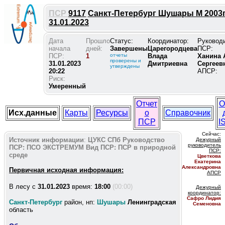
ПСР
9117
Санкт-Петербург Шушары М 2003г
31.01.2023
Дата
Прошло
Статус:
Координатор:
Руковод
начала
дней:
Завершены
Царегородцева
ПСР:
ПСР:
1
отчеты
Влада
Ханина 
проверены и
31.01.2023
Дмитриевна
Сергеев
утверждены
20:22
АПСР:
Риск:
Умеренный
Отчет
О
Исх.данные
Карты
Ресурсы
о
Справочник
ПСР
I
Сейчас:
Источник информации
:
ЦУКС СПб
Руководство
Дежурный
руководитель
ПСР:
ПСО ЭКСТРЕМУМ
Вид ПСР:
ПСР в природной
ПС
Р:
среде
Цветкова
Екатерина
Александровна
Первичная исходная информация:
АПСР
В лесу c
31.01.2023
время:
18:00
(00:00)
Дежурный
координатор
:
Сафро Лидия
Санкт-Петербург
район, нп:
Шушары
Ленинградская
Семеновна
область