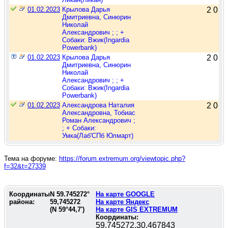
01.02.2023
Крылова Дарья
2
0
Дмитриевна, Синюрин
Николай
Александрович ; ; +
Собаки: Вжик(Ingardia
Powerbank)
01.02.2023
Крылова Дарья
2
0
Дмитриевна, Синюрин
Николай
Александрович ; ; +
Собаки: Вжик(Ingardia
Powerbank)
01.02.2023
Александрова Наталия
2
0
Александровна, Тобиас
Роман Александрович ;
; + Собаки:
Умка(Лаб'СПб Юлмарт)
Тема на форуме:
https://forum.extremum.org/viewtopic.php?
f=32&t=27339
Координаты
N
59.745272
°
На карте GOOGLE
района:
59,745272
На карте Яндекс
(N
59°44,7'
)
На карте GIS EXTREMUM
Координаты:
59.745272,30.467843