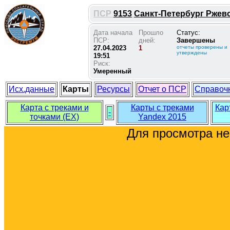
ПСР
9153
Санкт-Петербург Ржевск
Дата начала
Прошло
Статус:
ПСР:
дней:
Завершены
27.04.2023
1
отчеты проверены и
утверждены
19:51
Риск:
Умеренный
Исх.данные
Карты
Ресурсы
Отчет о ПСР
Справоч
Карта с треками и
Карты с треками
Кар
-
точками (EX)
Yandex 2015
Для просмотра н