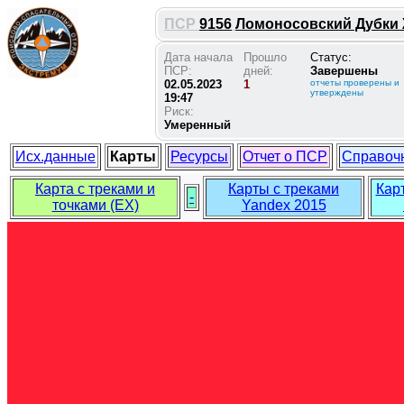
ПСР
9156
Ломоносовский Дубки Ж
Дата начала
Прошло
Статус:
ПСР:
дней:
Завершены
02.05.2023
1
отчеты проверены и
утверждены
19:47
Риск:
Умеренный
Исх.данные
Карты
Ресурсы
Отчет о ПСР
Справоч
Карта с треками и
Карты с треками
Кар
-
точками (EX)
Yandex 2015