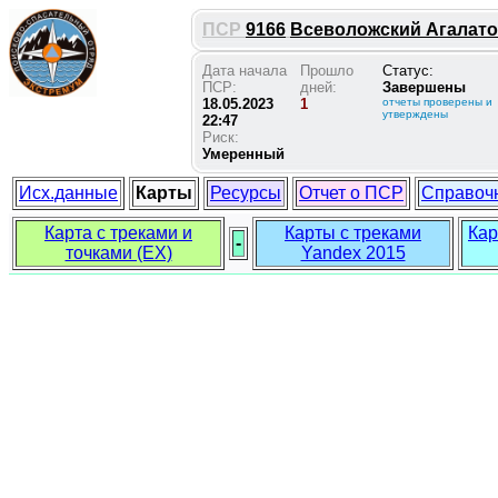
ПСР
9166
Всеволожский Агалатов
Дата начала
Прошло
Статус:
ПСР:
дней:
Завершены
18.05.2023
1
отчеты проверены и
утверждены
22:47
Риск:
Умеренный
Исх.данные
Карты
Ресурсы
Отчет о ПСР
Справоч
Карта с треками и
Карты с треками
Кар
-
точками (EX)
Yandex 2015