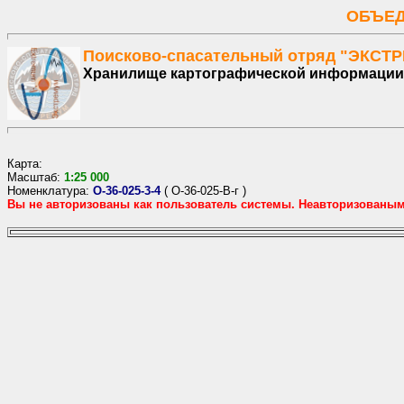
ОБЪЕД
Поисково-спасательный отряд "ЭКСТ
Хранилище картографической информации
Карта:
Масштаб:
1:
25
000
Номенклатура:
O-36-025-3-4
(
O-36-025-В-г
)
Вы не авторизованы как пользователь системы. Неавторизованы