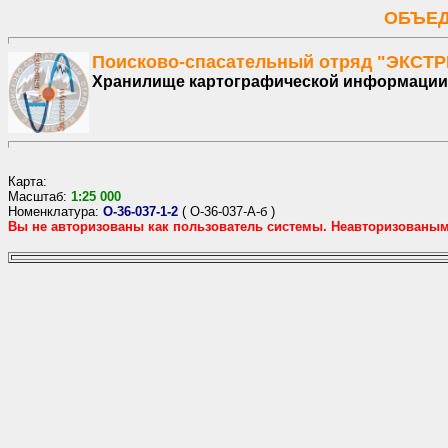
ОБЪЕД
Поисково-спасательный отряд "ЭКСТ
Хранилище картографической информации
Карта:
Масштаб:
1:
25
000
Номенклатура:
O-36-037-1-2
(
O-36-037-А-б
)
Вы не авторизованы как пользователь системы. Неавторизованы