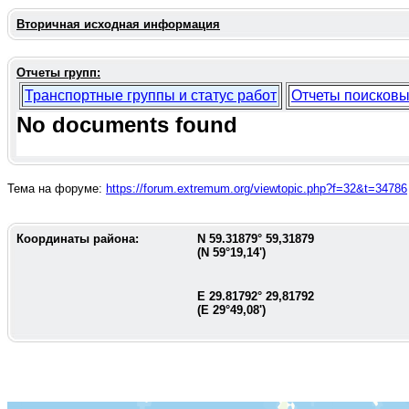
Вторичная исходная информация
Отчеты групп:
Транспортные группы и статус работ
Отчеты поисковы
No documents found
Тема на форуме:
https://forum.extremum.org/viewtopic.php?f=32&t=34786
Координаты района:
N
59.31879
°
59,31879
(N
59°19,14'
)
E
29.81792
°
29,81792
(E
29°49,08'
)