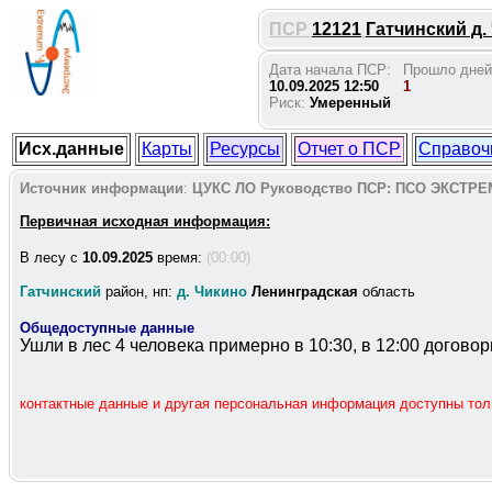
ПСР
12121
Гатчинский д. 
Дата начала ПСР:
Прошло дней
10.09.2025 12:50
1
Риск:
Умеренный
Исх.данные
Карты
Ресурсы
Отчет о ПСР
Справоч
Источник информации
:
ЦУКС ЛО
Руководство ПСР:
ПСО ЭКСТРЕ
Первичная исходная информация:
В лесу c
10.09.2025
время:
(00:00)
Гатчинский
район, нп:
д. Чикино
Ленинградская
область
Общедоступные данные
Ушли в лес 4 человека примерно в 10:30, в 12:00 догово
контактные данные и другая персональная информация доступны то