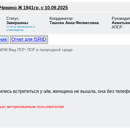
Чикино Ж 1941гр. с 10.09.2025
:
Статус:
Координатор:
Руководи
Завершены
Ташоян Анна Феликсовна
Ахметьян
отчеты проверены и
АПСР:
утверждены
ник
Отчет для ISRID
МУМ
Вид ПСР:
ПСР в природной среде
рились встретиться у а/м, женщина не вышла, она без телеф
лько авторизованным пользователям