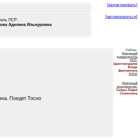
[редактировать]
[авторизоваться]
тель ПСР:
ова Аделина Ильнуровна
Сейчас:
Дежурный
руководитель
ПС
Р:
Царегородцева
Влада
Дмитриевна
АПСР
Дежурный
координатор
:
Сафро Лидия
Семеновна
она. Поедет Тосно