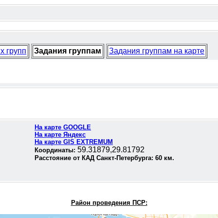
х групп
Задания группам
Задания группам на карте
На карте GOOGLE
На карте Яндекс
На карте GIS EXTREMUM
59.31879,29.81792
Координаты:
Расстояние от КАД Санкт-Петербурга:
60
км.
Район проведения П
СР: