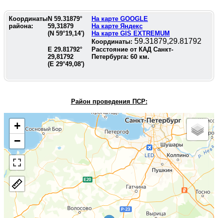
Координаты
N
59.31879
°
На карте GOOGLE
района:
59,31879
На карте Яндекс
(N
59°19,14'
)
На карте GIS EXTREMUM
59.31879,29.81792
Координаты:
E
29.81792
°
Расстояние от КАД Санкт-
29,81792
Петербурга:
60
км.
(E
29°49,08'
)
Район проведения П
СР:
+
−