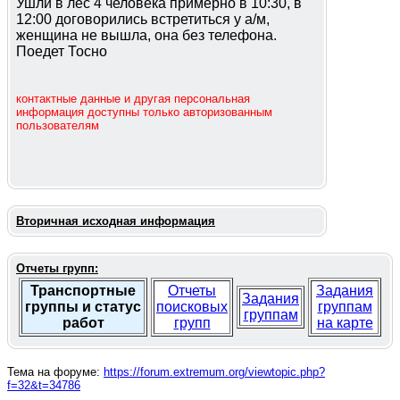
Ушли в лес 4 человека примерно в 10:30, в
12:00 договорились встретиться у а/м,
женщина не вышла, она без телефона.
Поедет Тосно
контактные данные и другая персональная
информация доступны только авторизованным
пользователям
Вторичная исходная информация
Отчеты групп:
Транспортные
Отчеты
Задания
Задания
группы и статус
поисковых
группам
группам
работ
групп
на карте
Тема на форуме:
https://forum.extremum.org/viewtopic.php?
f=32&t=34786