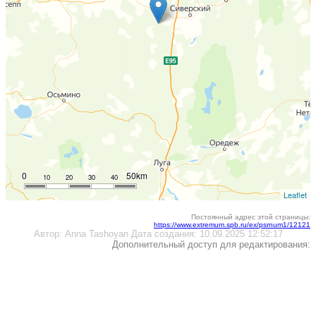
0
50km
10
20
30
40
Leaflet
Постоянный адрес этой страницы:
https://www.extremum.spb.ru/ex/psrnum1/12121
Автор:
Anna Tashoyan
Дата создания:
10.09.2025 12:52:17
Дополнительный доступ для редактирования: