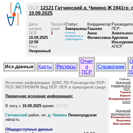
ПСР
12121
Гатчинский д. Чикино Ж 1941гр. 
10.09.2025
Дата
Прошло
Статус:
Координатор:
Руководите
начала
дней:
Завершены
Ташоян
ПСР:
ПСР:
1
отчеты
Анна
Ахметьяно
проверены и
10.09.2025
Феликсовна
Аделина
утверждены
12:50
Ильнуровн
Риск:
АПСР:
Умеренный
Отчет
О
Исх.данные
Карты
Ресурсы
о
Справочник
ПСР
I
Сейчас:
Источник информации
:
ЦУКС ЛО
Руководство ПСР:
Дежурный
руководитель
ПСО ЭКСТРЕМУМ
Вид ПСР:
ПСР в природной среде
ПС
Р:
Теряев
Первичная исходная информация:
Кирилл
Владимирович
АПСР
В лесу c
10.09.2025
время:
(00:00)
Дежурный
координатор
:
Гатчинский
район, нп:
д. Чикино
Ленинградская
Филиновская
область
Вероника
Викторовна
Общедоступные данные