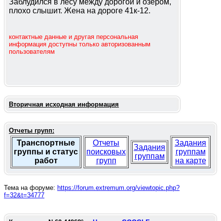
Заблудился в лесу между дорогой и озером,
плохо слышит. Жена на дороге 41к-12.
контактные данные и другая персональная
информация доступны только авторизованным
пользователям
Вторичная исходная информация
Отчеты групп:
Транспортные
Отчеты
Задания
Задания
группы и статус
поисковых
группам
группам
работ
групп
на карте
Тема на форуме:
https://forum.extremum.org/viewtopic.php?
f=32&t=34777