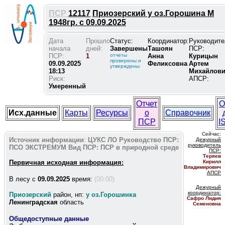
ПСР
12117
Приозерский у оз.Горошина М
1948гр. с 09.09.2025
Дата
Прошло
Статус:
Координатор:
Руководите
начала
дней:
Завершены
Ташоян
ПСР:
ПСР:
1
отчеты
Анна
Курицын
проверены и
09.09.2025
Феликсовна
Артем
утверждены
18:13
Михайлов
Риск:
АПСР:
Умеренный
Отчет
О
Исх.данные
Карты
Ресурсы
о
Справочник
ПСР
I
Сейчас:
Источник информации
:
ЦУКС ЛО
Руководство ПСР:
Дежурный
руководитель
ПСО ЭКСТРЕМУМ
Вид ПСР:
ПСР в природной среде
ПС
Р:
Теряев
Первичная исходная информация:
Кирилл
Владимирович
АПСР
В лесу c
09.09.2025
время:
(00:00)
Дежурный
координатор
:
Приозерский
район, нп:
у оз.Горошинка
Сафро Лидия
Ленинградская
область
Семеновна
Общедоступные данные