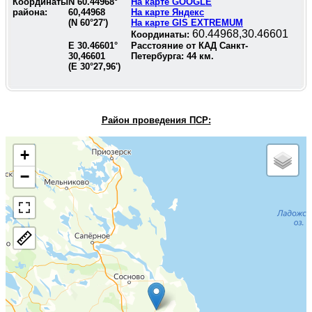
Координаты
N
60.44968
°
На карте GOOGLE
района:
60,44968
На карте Яндекс
(N
60°27'
)
На карте GIS EXTREMUM
60.44968,30.46601
Координаты:
E
30.46601
°
Расстояние от КАД Санкт-
30,46601
Петербурга:
44
км.
(E
30°27,96'
)
Район проведения П
СР:
+
−