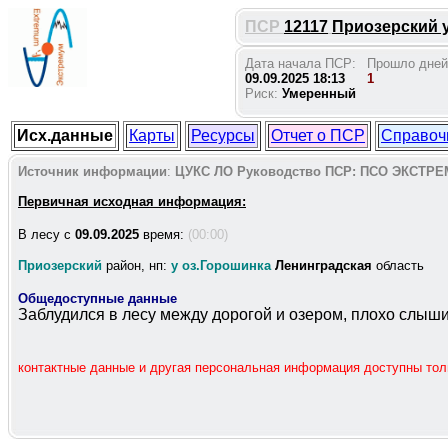
ПСР
12117
Приозерский у
Дата начала ПСР:
Прошло дней
09.09.2025 18:13
1
Риск:
Умеренный
Исх.данные
Карты
Ресурсы
Отчет о ПСР
Справоч
Источник информации
:
ЦУКС ЛО
Руководство ПСР:
ПСО ЭКСТРЕ
Первичная исходная информация:
В лесу c
09.09.2025
время:
(00:00)
Приозерский
район, нп:
у оз.Горошинка
Ленинградская
область
Общедоступные данные
Заблудился в лесу между дорогой и озером, плохо слышит
контактные данные и другая персональная информация доступны то