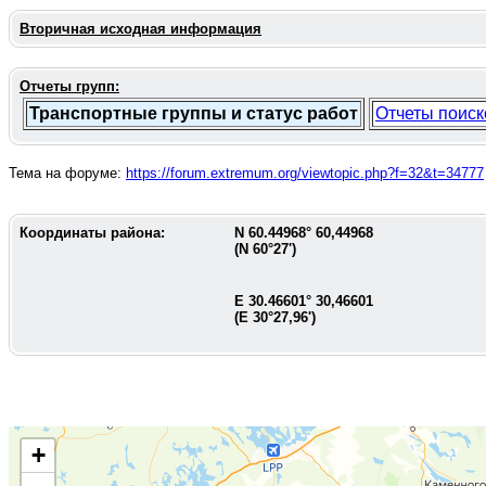
Вторичная исходная информация
Отчеты групп:
Транспортные группы и статус работ
Отчеты поиск
Тема на форуме:
https://forum.extremum.org/viewtopic.php?f=32&t=34777
Координаты района:
N
60.44968
°
60,44968
(N
60°27'
)
E
30.46601
°
30,46601
(E
30°27,96'
)
+