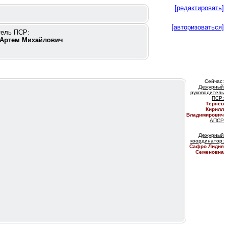
[редактировать]
[авторизоваться]
тель ПСР:
Артем Михайлович
Сейчас:
Дежурный
руководитель
ПС
Р:
Теряев
Кирилл
Владимирович
АПСР
Дежурный
координатор
:
Сафро Лидия
Семеновна