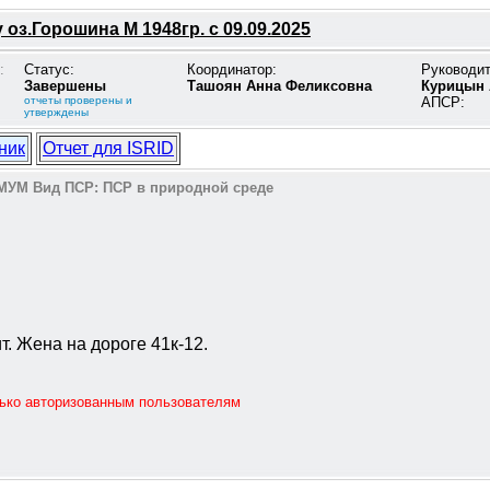
 оз.Горошина М 1948гр. с 09.09.2025
:
Статус:
Координатор:
Руководи
Завершены
Ташоян Анна Феликсовна
Курицын 
отчеты проверены и
АПСР:
утверждены
ник
Отчет для ISRID
МУМ
Вид ПСР:
ПСР в природной среде
. Жена на дороге 41к-12.
лько авторизованным пользователям