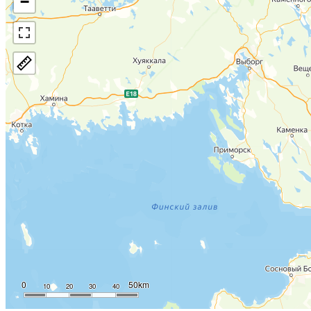
−
0
50km
10
20
30
40