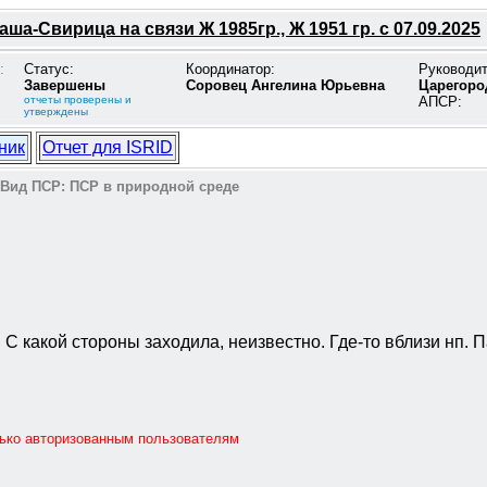
ша-Свирица на связи Ж 1985гр., Ж 1951 гр. с 07.09.2025
:
Статус:
Координатор:
Руководи
Завершены
Соровец Ангелина Юрьевна
Царегоро
отчеты проверены и
АПСР:
утверждены
ник
Отчет для ISRID
Вид ПСР:
ПСР в природной среде
 С какой стороны заходила, неизвестно. Где-то вблизи нп. 
лько авторизованным пользователям