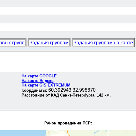
овых групп
Задания группам
Задания группам на карте
На карте GOOGLE
На карте Яндекс
На карте GIS EXTREMUM
60.392943,32.998670
Координаты:
Расстояние от КАД Санкт-Петербурга:
142
км.
Район проведения П
СР: