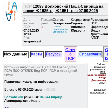
ПСР
12093
Волховский Паша-Свирица на
связи Ж 1985гр., Ж 1951 гр. с 07.09.2025
Дата
Прошло
Статус:
Координатор:
Руководите
начала
дней:
Завершены
Соровец
ПСР:
ПСР:
1
отчеты
Ангелина
Царегород
проверены и
07.09.2025
Юрьевна
Влада
утверждены
12:41
Дмитриевн
Риск:
АПСР:
Умеренный
Отчет
О
Исх.данные
Карты
Ресурсы
о
Справочник
ПСР
I
Сейчас:
Источник информации
:
ЦУКС ЛО
Руководство
Дежурный
руководитель
ПСР:
ПСО ОТКЛИК
Вид ПСР:
ПСР в природной
ПС
Р:
среде
Царегородцева
Влада
Дмитриевна
Первичная исходная информация:
АПСР
В лесу c
07.09.2025
время:
(00:00)
Дежурный
координатор
:
Волховский
район, нп:
Паша-Свирица
Ленинградская
область