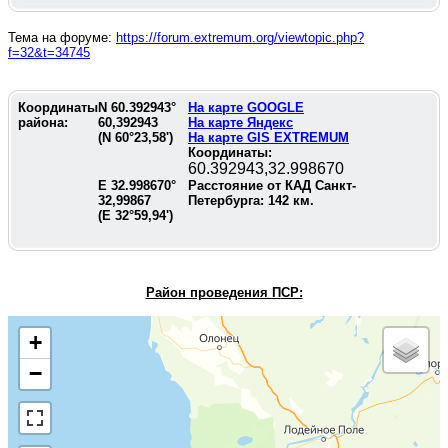
Тема на форуме:
https://forum.extremum.org/viewtopic.php?
f=32&t=34745
Координаты
N
60.392943
°
На карте GOOGLE
района:
60,392943
На карте Яндекс
(N
60°23,58'
)
На карте GIS EXTREMUM
Координаты:
60.392943,32.998670
E
32.998670
°
Расстояние от КАД Санкт-
32,99867
Петербурга:
142
км.
(E
32°59,94'
)
Район проведения П
СР:
+
−