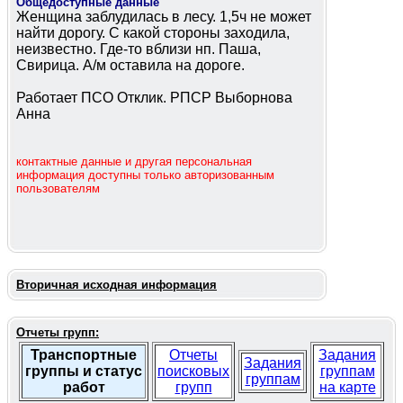
Общедоступные данные
Женщина заблудилась в лесу. 1,5ч не может
найти дорогу. С какой стороны заходила,
неизвестно. Где-то вблизи нп. Паша,
Свирица. А/м оставила на дороге.
Работает ПСО Отклик. РПСР Выборнова
Анна
контактные данные и другая персональная
информация доступны только авторизованным
пользователям
Вторичная исходная информация
Отчеты групп:
Транспортные
Отчеты
Задания
Задания
группы и статус
поисковых
группам
группам
работ
групп
на карте