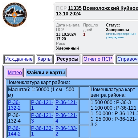
ПСР
11335
Всеволожский Куйвозо
13.10.2024
Дата начала
Прошло
Статус:
ПСР:
дней:
Завершены
13.10.2024
1
отчеты проверены и
утверждены
17:20
Риск:
Умеренный
Исх.данные
Карты
Ресурсы
Отчет о ПСР
Справоч
Метео
Файлы и карты
Номенклатура карт района:
Масштаб: 1:50000 (1 см - 500
Номенклатура карт
м)
центра района:
P-36-
P-36-121-
P-36-121-
1:500 000 : P-36-3
132-2
1
2
1:100 000 : P-36-121
1: 50 000 : P-36-121-
P-36-
P-36-121-
P-36-121-
1: 25 000 : P-36-121-
132-4
3
4
3-3
P-36-
P-36-133-
P-36-133-
144-2
1
2