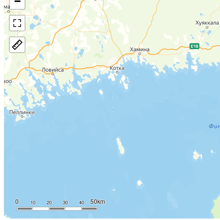
−
0
50km
10
20
30
40