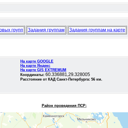
овых групп
Задания группам
Задания группам на карте
На карте GOOGLE
На карте Яндекс
На карте GIS EXTREMUM
60.336881,29.328005
Координаты:
Расстояние от КАД Санкт-Петербурга:
56
км.
Район проведения П
СР: