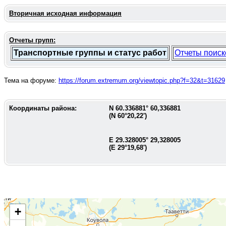
Вторичная исходная информация
Отчеты групп:
Транспортные группы и статус работ
Отчеты поиск
Тема на форуме:
https://forum.extremum.org/viewtopic.php?f=32&t=31629
Координаты района:
N
60.336881
°
60,336881
(N
60°20,22'
)
E
29.328005
°
29,328005
(E
29°19,68'
)
+