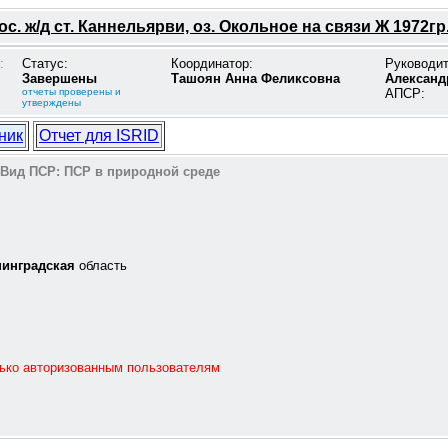
. ж/д ст. Каннельярви, оз. Окольное на связи Ж 1972гр.
:
Статус:
Координатор:
Руководи
Завершены
Ташоян Анна Феликсовна
Александ
отчеты проверены и
АПСР:
утверждены
ник
Отчет для ISRID
Вид ПСР:
ПСР в природной среде
нинградская
область
лько авторизованным пользователям