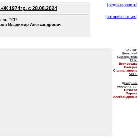
[редактировать]
+Ж 1974гр. с 28.08.2024
[авторизоваться]
тель ПСР:
ров Владимир Александрович
Сейчас:
Дежурный
руководитель
ПС
Р:
Верховодко
Валерия
Станиславовна
АПСР
Дежурный
координатор
:
Нечаева
Марина
Александровна