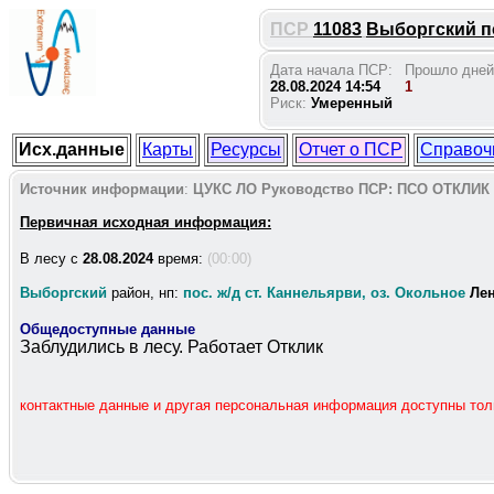
ПСР
11083
Выборгский пос
Дата начала ПСР:
Прошло дней
28.08.2024 14:54
1
Риск:
Умеренный
Исх.данные
Карты
Ресурсы
Отчет о ПСР
Справоч
Источник информации
:
ЦУКС ЛО
Руководство ПСР:
ПСО ОТКЛИК
Первичная исходная информация:
В лесу c
28.08.2024
время:
(00:00)
Выборгский
район, нп:
пос. ж/д ст. Каннельярви, оз. Окольное
Ле
Общедоступные данные
Заблудились в лесу. Работает Отклик
контактные данные и другая персональная информация доступны то