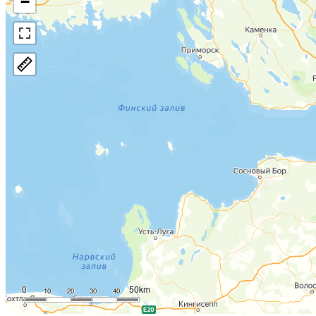
−
0
50km
10
20
30
40