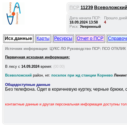
ПСР
11239
Всеволожский 
Дата начала ПСР:
Прошло дней
18.09.2024 13:58
4
Риск:
Умеренный
Исх.данные
Карты
Ресурсы
Отчет о ПСР
Справоч
Источник информации
:
ЦУКС ЛО
Руководство ПСР:
ПСО ОТКЛИК
Первичная исходная информация:
В лесу c
14.09.2024
время:
(00:00)
Всеволожский
район, нп:
поселок при жд станции Корнево
Ленинг
Общедоступные данные
Без телефона. Одет в коричневую куртку, черные брюки, с
контактные данные и другая персональная информация доступны то