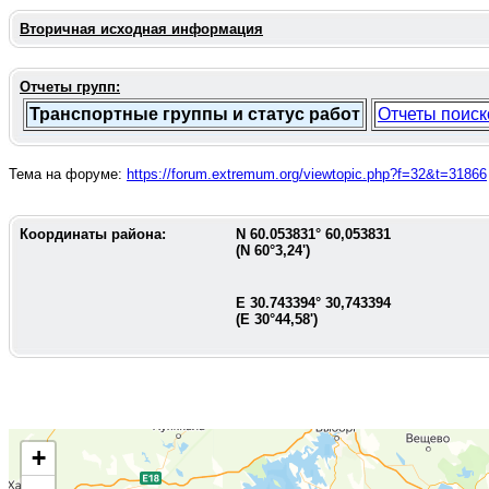
Вторичная исходная информация
Отчеты групп:
Транспортные группы и статус работ
Отчеты поиск
Тема на форуме:
https://forum.extremum.org/viewtopic.php?f=32&t=31866
Координаты района:
N
60.053831
°
60,053831
(N
60°3,24'
)
E
30.743394
°
30,743394
(E
30°44,58'
)
+