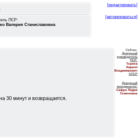
[редактировать]
4
[авторизоваться]
тель ПСР:
ко Валерия Станиславовна
Сейчас:
Дежурный
руководитель
ПС
Р:
Теряев
Кирилл
Владимирович
АПСР
Дежурный
координатор
:
Сафро Лидия
Семеновна
 на 30 минут и возвращается.