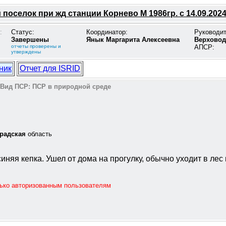
поселок при жд станции Корнево М 1986гр. с 14.09.202
:
Статус:
Координатор:
Руководи
Завершены
Янык Маргарита Алексеевна
Верховод
отчеты проверены и
АПСР:
утверждены
ник
Отчет для ISRID
Вид ПСР:
ПСР в природной среде
радская
область
иняя кепка. Ушел от дома на прогулку, обычно уходит в лес
лько авторизованным пользователям