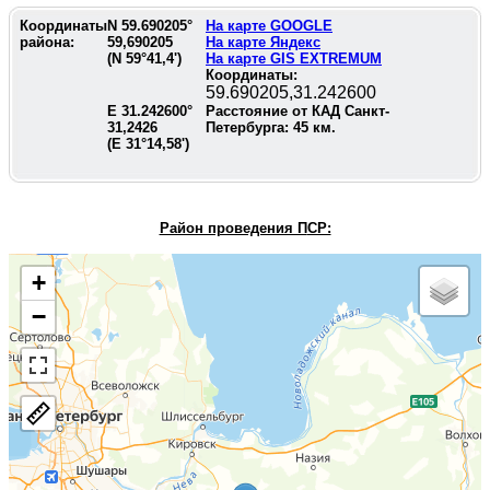
Координаты
N
59.690205
°
На карте GOOGLE
района:
59,690205
На карте Яндекс
(N
59°41,4'
)
На карте GIS EXTREMUM
Координаты:
59.690205,31.242600
E
31.242600
°
Расстояние от КАД Санкт-
31,2426
Петербурга:
45
км.
(E
31°14,58'
)
Район проведения П
СР:
+
−