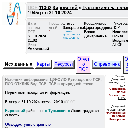
ПСР
11363
Кировский д Турышкино на связ
1945гр. с 31.10.2024
Дата
Прошло
Статус:
Координатор:
Руковод
начала
дней:
Завершены
Царегородцева
ПСР:
ПСР:
1
отчеты
Влада
Николае
проверены и
31.10.2024
Дмитриевна
Ольга
утверждены
21:02
Владисл
Риск:
АПСР:
Умеренный
Отчет
О
Исх.данные
Карты
Ресурсы
о
Справочник
ПСР
I
Сейчас:
Источник информации
:
ЦУКС ЛО
Руководство ПСР:
Дежурный
руководитель
ПСО ОТКЛИК
Вид ПСР:
ПСР в природной среде
ПС
Р:
Сердюкова
Первичная исходная информация:
Дарья
Алексеевна
АПСР
В лесу c
31.10.2024
время:
20:10
(00:00)
Дежурный
координатор
:
Кировский
район, нп:
д Турышкино
Ленинградская
Филиновская
область
Вероника
Викторовна
Общедоступные данные