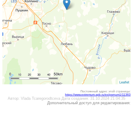
0
50km
10
20
30
40
Leaflet
Постоянный адрес этой страницы:
https://www.extremum.spb.ru/ex/psrnum1/11363
Автор:
Vlada Tcaregorodtceva
Дата создания:
31.10.2024 21:04:35
Дополнительный доступ для редактирования: