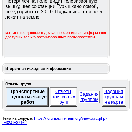
Потерялся на поле, видит телевизионную
вышку, шел со станции Турышкино домой,
поезд прибыл в 20:10. Подкашиваются ноги,
лежит на земле
контактные данные и другая персональная информация
доступны только авторизованным пользователям
Вторичная исходная информация
Отчеты групп:
Транспортные
Отчеты
Задания
Задания
группы и статус
поисковых
группам
группам
работ
групп
на карте
Тема на форуме:
https://forum.extremum.org/viewtopic.php?
f=32&t=32162