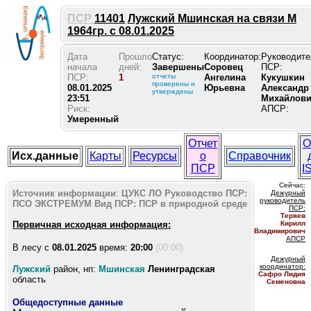
ПСР
11401
Лужский Мшинская на связи М
1964гр. с 08.01.2025
Дата
Прошло
Статус:
Координатор:
Руководите
начала
дней:
Завершены
Соровец
ПСР:
ПСР:
1
отчеты
Ангелина
Кукушкин
проверены и
08.01.2025
Юрьевна
Александр
утверждены
23:51
Михайлов
Риск:
АПСР:
Умеренный
Отчет
О
Исх.данные
Карты
Ресурсы
о
Справочник
ПСР
I
Сейчас:
Источник информации
:
ЦУКС ЛО
Руководство ПСР:
Дежурный
руководитель
ПСО ЭКСТРЕМУМ
Вид ПСР:
ПСР в природной среде
ПС
Р:
Теряев
Первичная исходная информация:
Кирилл
Владимирович
АПСР
В лесу c
08.01.2025
время:
20:00
(00:00)
Дежурный
координатор
:
Лужский
район, нп:
Мшинская
Ленинградская
Сафро Лидия
область
Семеновна
Общедоступные данные