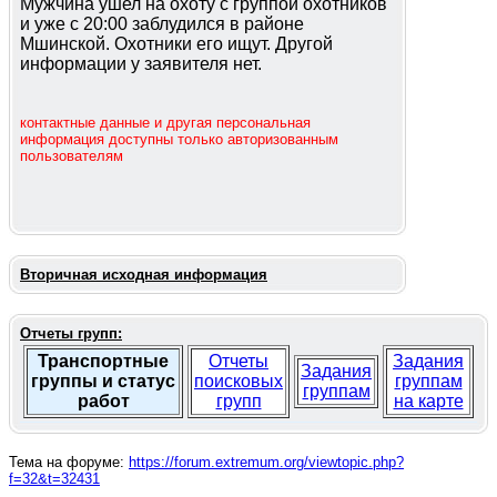
Мужчина ушел на охоту с группой охотников
и уже с 20:00 заблудился в районе
Мшинской. Охотники его ищут. Другой
информации у заявителя нет.
контактные данные и другая персональная
информация доступны только авторизованным
пользователям
Вторичная исходная информация
Отчеты групп:
Транспортные
Отчеты
Задания
Задания
группы и статус
поисковых
группам
группам
работ
групп
на карте
Тема на форуме:
https://forum.extremum.org/viewtopic.php?
f=32&t=32431