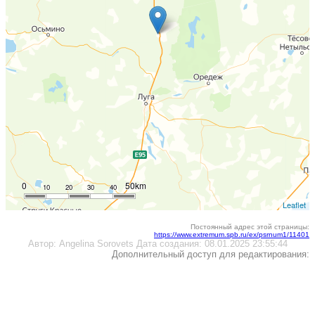
0
50km
10
20
30
40
Leaflet
Постоянный адрес этой страницы:
https://www.extremum.spb.ru/ex/psrnum1/11401
Автор:
Angelina Sorovets
Дата создания:
08.01.2025 23:55:44
Дополнительный доступ для редактирования: