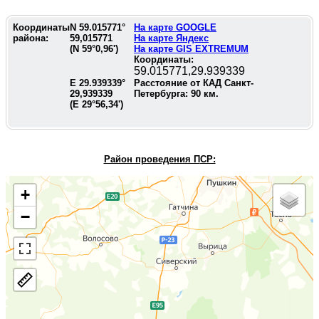
Координаты
N
59.015771
°
На карте GOOGLE
района:
59,015771
На карте Яндекс
(N
59°0,96'
)
На карте GIS EXTREMUM
Координаты:
59.015771,29.939339
E
29.939339
°
Расстояние от КАД Санкт-
29,939339
Петербурга:
90
км.
(E
29°56,34'
)
Район проведения П
СР:
+
−