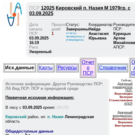
ПСР
12025
Кировский п. Назия М 1979гр. с
03.09.2025
Дата
Прошло
Статус:
Координатор:
Руководите
начала
дней:
Завершены
Найда
ПСР:
ПСР:
1
отчеты
Анастасия
Курицын
проверены и
03.09.2025
Юрьевна
Артем
утверждены
16:19
Михайлов
Риск:
АПСР:
Умеренный
Отчет
О
Исх.данные
Карты
Ресурсы
о
Справочник
ПСР
I
Сейчас:
Источник информации
:
Другое
Руководство ПСР:
Дежурный
руководитель
ЛА
Вид ПСР:
ПСР в природной среде
ПС
Р:
Верховодко
Первичная исходная информация:
Валерия
Станиславовна
АПСР
В лесу c
03.09.2025
время:
(00:00)
Дежурный
координатор
:
Кировский
район, нп:
п. Назия
Ленинградская
Филиновская
область
Вероника
Викторовна
Общедоступные данные