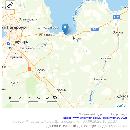
0
50km
10
20
30
40
Leaflet
Постоянный адрес этой страницы:
https://www.extremum.spb.ru/ex/psrnum1/12025
Автор:
Anastasia Naida
Дата создания:
03.09.2025 16:22:37
Дополнительный доступ для редактирования: