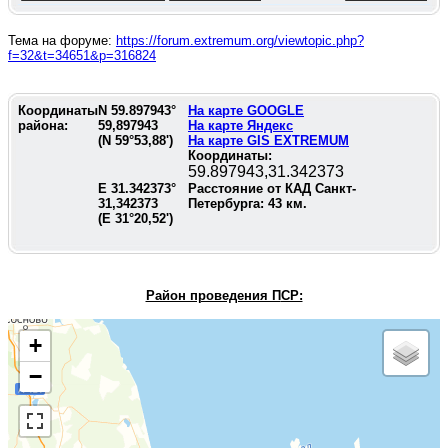
Тема на форуме:
https://forum.extremum.org/viewtopic.php?
f=32&t=34651&p=316824
Координаты
N
59.897943
°
На карте GOOGLE
района:
59,897943
На карте Яндекс
(N
59°53,88'
)
На карте GIS EXTREMUM
Координаты:
59.897943,31.342373
E
31.342373
°
Расстояние от КАД Санкт-
31,342373
Петербурга:
43
км.
(E
31°20,52'
)
Район проведения П
СР:
+
−