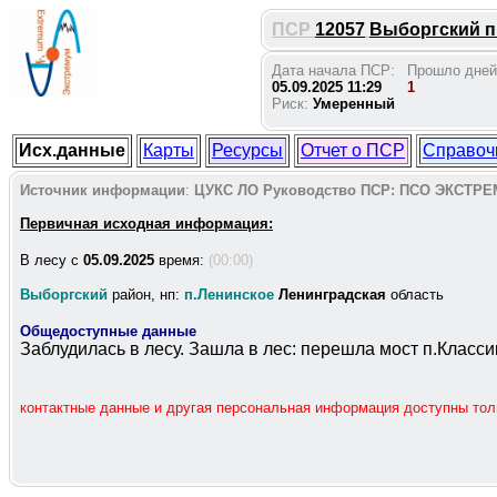
ПСР
12057
Выборгский п.
Дата начала ПСР:
Прошло дней
05.09.2025 11:29
1
Риск:
Умеренный
Исх.данные
Карты
Ресурсы
Отчет о ПСР
Справоч
Источник информации
:
ЦУКС ЛО
Руководство ПСР:
ПСО ЭКСТРЕ
Первичная исходная информация:
В лесу c
05.09.2025
время:
(00:00)
Выборгский
район, нп:
п.Ленинское
Ленинградская
область
Общедоступные данные
Заблудилась в лесу. Зашла в лес: перешла мост п.Класс
контактные данные и другая персональная информация доступны то