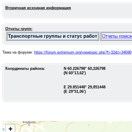
Вторичная исходная информация
Отчеты групп:
Транспортные группы и статус работ
Отчеты поиск
Тема на форуме:
https://forum.extremum.org/viewtopic.php?f=32&t=34698
Координаты района:
N
60.226798
°
60,226798
(N
60°13,62'
)
E
29.851448
°
29,851448
(E
29°51,06'
)
+