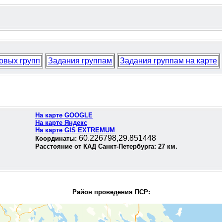
овых групп
Задания группам
Задания группам на карте
На карте GOOGLE
На карте Яндекс
На карте GIS EXTREMUM
60.226798,29.851448
Координаты:
Расстояние от КАД Санкт-Петербурга:
27
км.
Район проведения П
СР: