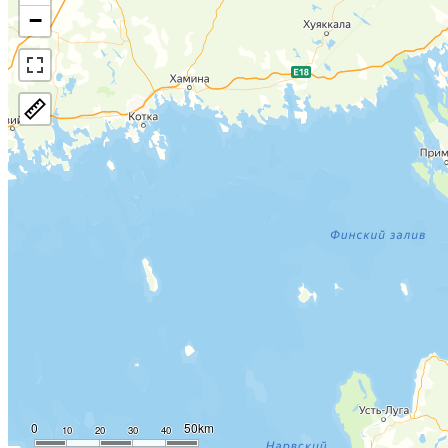
−
0
50km
10
20
30
40