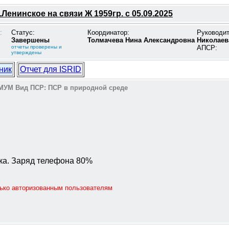
Ленинское на связи Ж 1959гр. с 05.09.2025
:
Статус:
Координатор:
Руководи
Завершены
Толмачева Нина Александровна
Николаев
отчеты проверены и
АПСР:
утверждены
ник
Отчет для ISRID
МУМ
Вид ПСР:
ПСР в природной среде
ика. Заряд телефона 80%
лько авторизованным пользователям