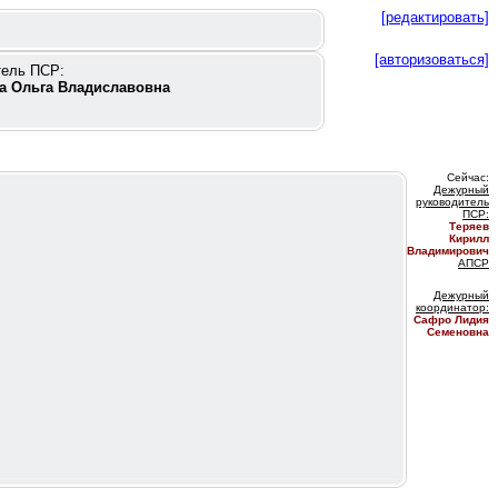
[редактировать]
[авторизоваться]
тель ПСР:
а Ольга Владиславовна
Сейчас:
Дежурный
руководитель
ПС
Р:
Теряев
Кирилл
Владимирович
АПСР
Дежурный
координатор
:
Сафро Лидия
Семеновна