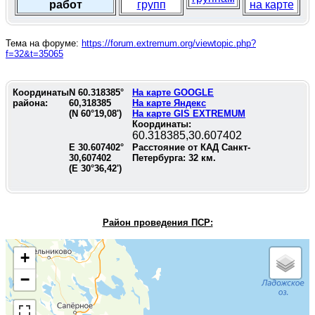
работ
групп
на карте
Тема на форуме:
https://forum.extremum.org/viewtopic.php?
f=32&t=35065
Координаты
N
60.318385
°
На карте GOOGLE
района:
60,318385
На карте Яндекс
(N
60°19,08'
)
На карте GIS EXTREMUM
Координаты:
60.318385,30.607402
E
30.607402
°
Расстояние от КАД Санкт-
30,607402
Петербурга:
32
км.
(E
30°36,42'
)
Район проведения П
СР:
+
−