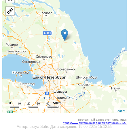
0
50km
10
20
30
40
Leaflet
Постоянный адрес этой страницы:
https://www.extremum.spb.ru/ex/psrnum1/12227
Автор:
Lidiya Safro
Дата создания:
19.09.2025 15:12:58