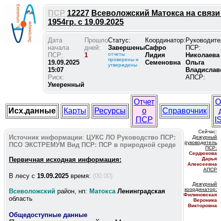
ПСР
12227
Всеволожский Матокса на связи
1954гр. с 19.09.2025
Дата
Прошло
Статус:
Координатор:
Руководите
начала
дней:
Завершены
Сафро
ПСР:
ПСР:
1
отчеты
Лидия
Николаева
проверены и
19.09.2025
Семеновна
Ольга
утверждены
15:07
Владислав
Риск:
АПСР:
Умеренный
Отчет
О
Исх.данные
Карты
Ресурсы
о
Справочник
ПСР
I
Сейчас:
Источник информации
:
ЦУКС ЛО
Руководство ПСР:
Дежурный
руководитель
ПСО ЭКСТРЕМУМ
Вид ПСР:
ПСР в природной среде
ПС
Р:
Сердюкова
Первичная исходная информация:
Дарья
Алексеевна
АПСР
В лесу c
19.09.2025
время:
(00:00)
Дежурный
координатор
:
Всеволожский
район, нп:
Матокса
Ленинградская
Филиновская
область
Вероника
Викторовна
Общедоступные данные