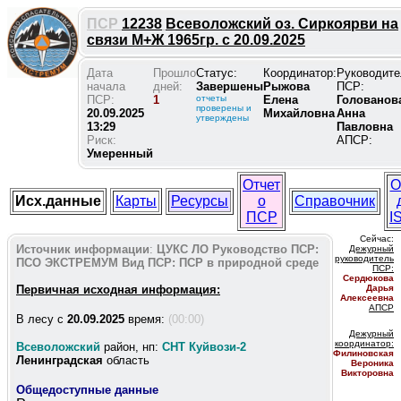
ПСР
12238
Всеволожский оз. Сиркоярви на
связи М+Ж 1965гр. с 20.09.2025
Дата
Прошло
Статус:
Координатор:
Руководите
начала
дней:
Завершены
Рыжова
ПСР:
ПСР:
1
отчеты
Елена
Голованов
проверены и
20.09.2025
Михайловна
Анна
утверждены
13:29
Павловна
Риск:
АПСР:
Умеренный
Отчет
О
Исх.данные
Карты
Ресурсы
о
Справочник
ПСР
I
Сейчас:
Источник информации
:
ЦУКС ЛО
Руководство ПСР:
Дежурный
руководитель
ПСО ЭКСТРЕМУМ
Вид ПСР:
ПСР в природной среде
ПС
Р:
Сердюкова
Первичная исходная информация:
Дарья
Алексеевна
АПСР
В лесу c
20.09.2025
время:
(00:00)
Дежурный
координатор
:
Всеволожский
район, нп:
СНТ Куйвози-2
Филиновская
Ленинградская
область
Вероника
Викторовна
Общедоступные данные