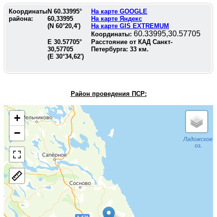
Координаты
N
60.33995
°
На карте GOOGLE
района:
60,33995
На карте Яндекс
(N
60°20,4'
)
На карте GIS EXTREMUM
60.33995,30.57705
Координаты:
E
30.57705
°
Расстояние от КАД Санкт-
30,57705
Петербурга:
33
км.
(E
30°34,62'
)
Район проведения П
СР:
+
−