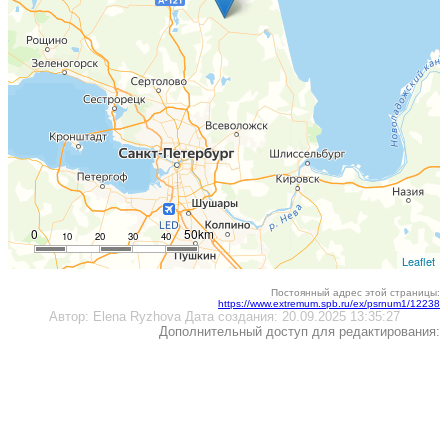
0
50km
10
20
30
40
Leaflet
Постоянный адрес этой страницы:
https://www.extremum.spb.ru/ex/psrnum1/12238
Автор:
Elena Ryzhova
Дата создания:
20.09.2025 13:35:27
Дополнительный доступ для редактирования: