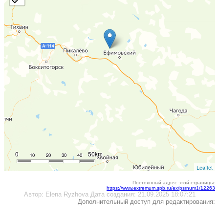
0
50km
10
20
30
40
Leaflet
Постоянный адрес этой страницы:
https://www.extremum.spb.ru/ex/psrnum1/12263
Автор:
Elena Ryzhova
Дата создания:
21.09.2025 18:07:21
Дополнительный доступ для редактирования: