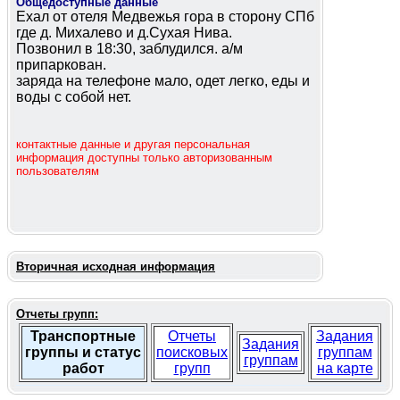
Общедоступные данные
Ехал от отеля Медвежья гора в сторону СПб
где д. Михалево и д.Сухая Нива.
Позвонил в 18:30, заблудился. а/м
припаркован.
заряда на телефоне мало, одет легко, еды и
воды с собой нет.
контактные данные и другая персональная
информация доступны только авторизованным
пользователям
Вторичная исходная информация
Отчеты групп:
Транспортные
Отчеты
Задания
Задания
группы и статус
поисковых
группам
группам
работ
групп
на карте