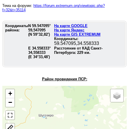
Тема на форуме:
https://forum.extremum.org/viewtopic.php?
f=32&t=35114
Координаты
N
59.547095
°
На карте GOOGLE
района:
59,547095
На карте Яндекс
(N
59°32,82'
)
На карте GIS EXTREMUM
Координаты:
59.547095,34.558333
E
34.558333
°
Расстояние от КАД Санкт-
34,558333
Петербурга:
229
км.
(E
34°33,48'
)
Район проведения П
СР:
+
−