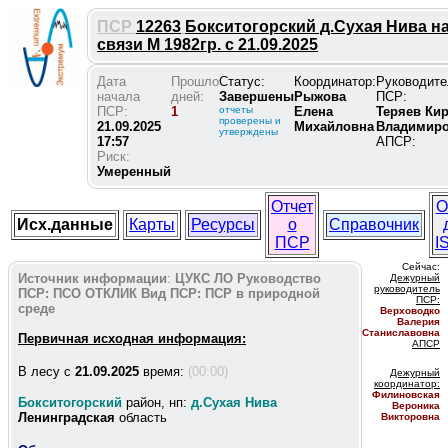
ПСР
12263
Бокситогорский д.Сухая Нива н
связи М 1982гр. с 21.09.2025
Дата
Прошло
Статус:
Координатор:
Руководите
начала
дней:
Завершены
Рыжова
ПСР:
ПСР:
1
отчеты
Елена
Теряев Ки
проверены и
21.09.2025
Михайловна
Владимир
утверждены
17:57
АПСР:
Риск:
Умеренный
Отчет
О
Исх.данные
Карты
Ресурсы
о
Справочник
ПСР
I
Сейчас:
Источник информации
:
ЦУКС ЛО
Руководство
Дежурный
руководитель
ПСР:
ПСО ОТКЛИК
Вид ПСР:
ПСР в природной
ПС
Р:
среде
Верховодко
Валерия
Станиславовна
Первичная исходная информация:
АПСР
В лесу c
21.09.2025
время:
(00:00)
Дежурный
координатор
:
Филиновская
Бокситогорский
район, нп:
д.Сухая Нива
Вероника
Ленинградская
область
Викторовна