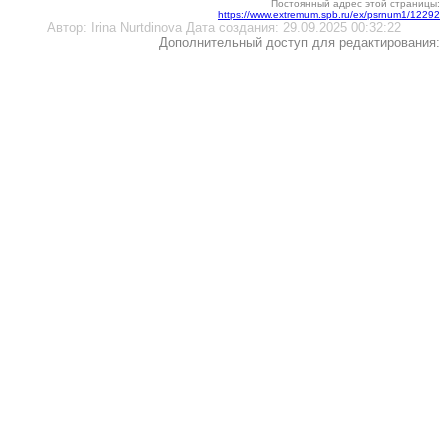
Постоянный адрес этой страницы:
https://www.extremum.spb.ru/ex/psrnum1/12292
Автор:
Irina Nurtdinova
Дата создания:
29.09.2025 00:32:22
Дополнительный доступ для редактирования: