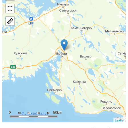
0
50km
10
20
30
40
Leaflet