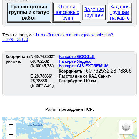
Транспортные
Отчеты
Задания
Задания
группы и статус
поисковых
группам
группам
работ
групп
на карте
Тема на форуме:
https://forum.extremum.org/viewtopic.php?
f=32&t=35170
Координаты
N
60.762532
°
На карте GOOGLE
района:
60,762532
На карте Яндекс
(N
60°45,78'
)
На карте GIS EXTREMUM
60.762532,28.78866
Координаты:
E
28.78866
°
Расстояние от КАД Санкт-
28,78866
Петербурга:
110
км.
(E
28°47,34'
)
Район проведения П
СР:
+
−