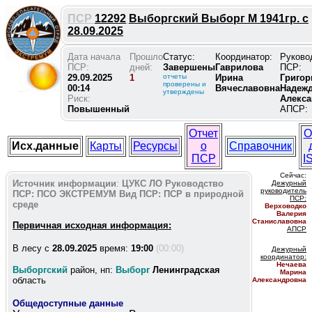
ПСР
12292
Выборгский Выборг М 1941гр. с
28.09.2025
Дата начала
Прошло
Статус:
Координатор:
Руково
ПСР:
дней:
Завершены
Гаврилова
ПСР:
29.09.2025
1
отчеты
Ирина
Григор
проверены и
00:14
Вячеславовна
Надеж
утверждены
Риск:
Алекс
Повышенный
АПСР:
Отчет
О
Исх.данные
Карты
Ресурсы
о
Справочник
ПСР
I
Сейчас:
Источник информации
:
ЦУКС ЛО
Руководство
Дежурный
руководитель
ПСР:
ПСО ЭКСТРЕМУМ
Вид ПСР:
ПСР в природной
ПС
Р:
среде
Верховодко
Валерия
Станиславовна
Первичная исходная информация:
АПСР
В лесу c
28.09.2025
время:
19:00
(00:00)
Дежурный
координатор
:
Нечаева
Выборгский
район, нп:
Выборг
Ленинградская
Марина
область
Александровна
Общедоступные данные