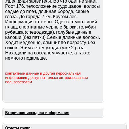
Ушел дядя заявителя. Во что одет не знает.
Рост 176, телосложение худощавое, волосы
седые до плеч, длинная борода, серые
глаза. До города 7 км. Кругом лес.
Информация от жены. Одет в темно-синий
плащ, спортивные черные брюки, голубая
рубашка (спецодежда), голубые дачные
калоши (без пятки).Седые длинные волосы.
Ходит медленно, слышит по возрасту, без
очков. Этим летом уходил уже 2 раза.
Находили на соседнем участке, а также
немного подальше.
контактные данные и другая персональная
информация доступны только авторизованным
пользователям
Вторичная исходная информация
Отчеты групп: