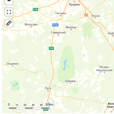
−
0
50km
10
20
30
40