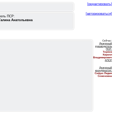
[редактировать]
[авторизоваться]
тель ПСР:
Галина Анатольевна
Сейчас:
Дежурный
руководитель
ПС
Р:
Теряев
Кирилл
Владимирович
АПСР
Дежурный
координатор
:
Сафро Лидия
Семеновна