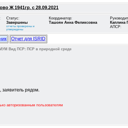
во Ж 1941гр. с 28.09.2021
:
Статус:
Координатор:
Руководи
Завершены
Ташоян Анна Феликсовна
Каплина 
отчеты проверены и
АПСР:
утверждены
ник
Отчет для ISRID
МУМ
Вид ПСР:
ПСР в природной среде
, заявитель рядом.
лько авторизованным пользователям