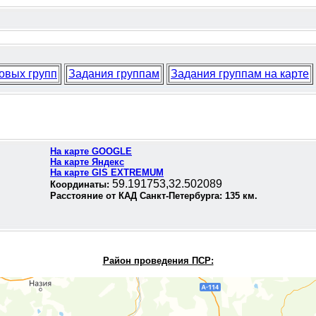
овых групп
Задания группам
Задания группам на карте
На карте GOOGLE
На карте Яндекс
На карте GIS EXTREMUM
59.191753,32.502089
Координаты:
Расстояние от КАД Санкт-Петербурга:
135
км.
Район проведения П
СР: