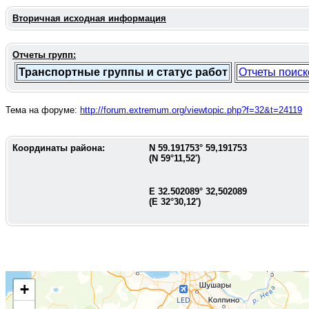
Вторичная исходная информация
Отчеты групп:
Транспортные группы и статус работ
Отчеты поиск
Тема на форуме:
http://forum.extremum.org/viewtopic.php?f=32&t=24119
Координаты района:
N
59.191753
°
59,191753
(N
59°11,52'
)
E
32.502089
°
32,502089
(E
32°30,12'
)
+