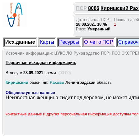
ПСР
8086
Киришский Рахо
Дата начала ПСР:
Прошло дней
28.09.2021 18:46
1
Риск:
Умеренный
Исх.данные
Карты
Ресурсы
Отчет о ПСР
Справоч
Источник информации
:
ЦУКС ЛО
Руководство ПСР:
ПСО ЭКСТРЕ
Первичная исходная информация:
В лесу c
28.09.2021
время:
(00:00)
Киришский
район, нп:
Рахово
Ленинградская
область
Общедоступные данные
Неизвестная женщина сидит под деревом, не может идти
контактные данные и другая персональная информация доступны то