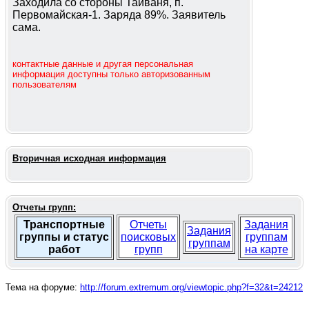
Заходила со стороны Тайваня, п.
Первомайская-1. Заряда 89%. Заявитель
сама.
контактные данные и другая персональная
информация доступны только авторизованным
пользователям
Вторичная исходная информация
Отчеты групп:
Транспортные
Отчеты
Задания
Задания
группы и статус
поисковых
группам
группам
работ
групп
на карте
Тема на форуме:
http://forum.extremum.org/viewtopic.php?f=32&t=24212