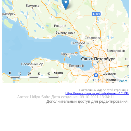
0
50km
10
20
30
40
Leaflet
Постоянный адрес этой страницы:
https://www.extremum.spb.ru/ex/psrnum1/8136
Автор:
Lidiya Safro
Дата создания:
09.10.2021 13:34:11
Дополнительный доступ для редактирования: