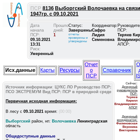
ПСР
8136
Выборгский Волочаевка на связ
1947гр. с 09.10.2021
Дата
Прошло
Статус:
Координатор:
Руководите
начала
дней:
Завершены
Сафро
ПСР:
ПСР:
1
отчеты
Лидия
Теряев Ки
проверены и
09.10.2021
Семеновна
Владимир
утверждены
13:31
АПСР:
Риск:
Умеренный
Отчет
О
Исх.данные
Карты
Ресурсы
о
Справочник
ПСР
I
Сейчас:
Источник информации
:
ЦУКС ЛО
Руководство ПСР:
Дежурный
руководитель
ПСО ЭКСТРЕМУМ
Вид ПСР:
ПСР в природной среде
ПС
Р:
Теряев
Первичная исходная информация:
Кирилл
Владимирович
АПСР
В лесу c
09.10.2021
время:
(00:00)
Дежурный
координатор
:
Выборгский
район, нп:
Волочаевка
Ленинградская
Филиновская
область
Вероника
Викторовна
Общедоступные данные