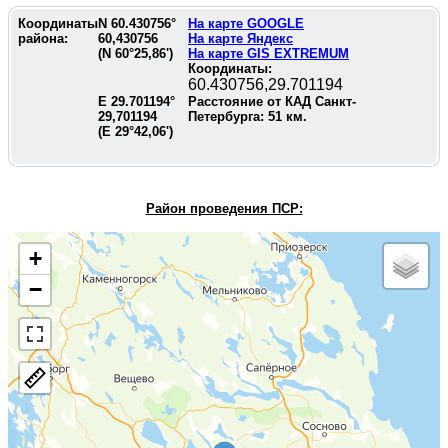
Координаты
N
60.430756
°
На карте GOOGLE
района:
60,430756
На карте Яндекс
(N
60°25,86'
)
На карте GIS EXTREMUM
Координаты:
60.430756,29.701194
E
29.701194
°
Расстояние от КАД Санкт-
29,701194
Петербурга:
51
км.
(E
29°42,06'
)
Район проведения П
СР:
+
−