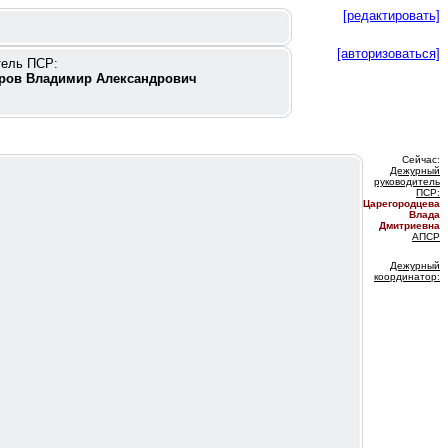
[редактировать]
[авторизоваться]
тель ПСР:
ров Владимир Александрович
Сейчас:
Дежурный
руководитель
ПС
Р:
Царегородцева
Влада
Дмитриевна
АПСР
Дежурный
координатор
: