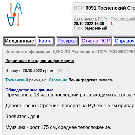
ПСР
9091
Тосненский Стр
Дата начала ПСР:
Прошло дней
28.10.2022 16:38
1
Риск:
Умеренный
Исх.данные
Карты
Ресурсы
Отчет о ПСР
Справоч
Источник информации
:
ЦУКС ЛО
Руководство ПСР:
ПСО ЭКСТРЕ
Первичная исходная информация:
В лесу c
28.10.2022
время:
(00:00)
Тосненский
район, нп:
Строение
Ленинградская
область
Общедоступные данные
Примерно в 13 часов последний раз выходили на связь. 
Дорога Тосно-Строение, поворот на Рубеж 1,5 км припа
Заявитель дочь.
Мужчина - рост 175 см, среднее телосложение.