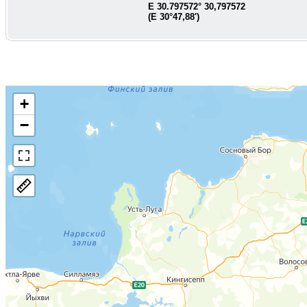
E
30.797572
°
30,797572
(E
30°47,88'
)
+
−