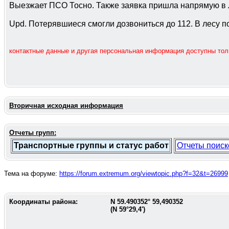
Выезжает ПСО Тосно. Также заявка пришла напрямую в 
Upd. Потерявшиеся смогли дозвониться до 112. В лесу по
контактные данные и другая персональная информация доступны то
Вторичная исходная информация
Отчеты групп:
Транспортные группы и статус работ
Отчеты поиск
Тема на форуме:
https://forum.extremum.org/viewtopic.php?f=32&t=26999
Координаты района:
N
59.490352
°
59,490352
(N
59°29,4'
)