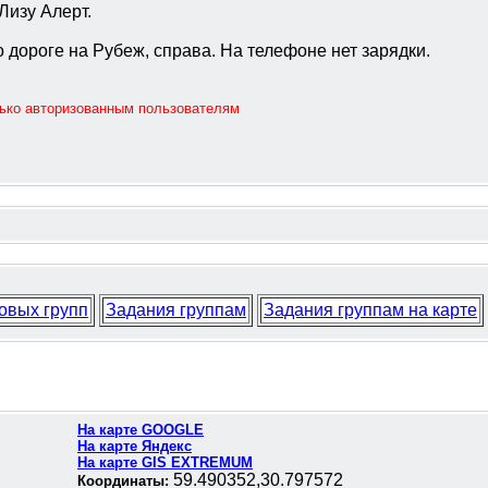
Лизу Алерт.
 дороге на Рубеж, справа. На телефоне нет зарядки.
лько авторизованным пользователям
овых групп
Задания группам
Задания группам на карте
На карте GOOGLE
На карте Яндекс
На карте GIS EXTREMUM
59.490352,30.797572
Координаты: