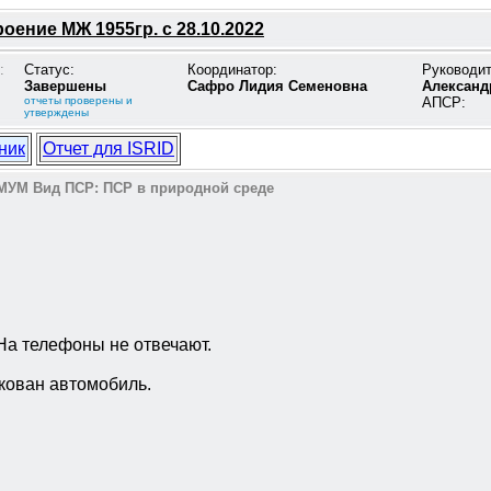
оение МЖ 1955гр. с 28.10.2022
:
Статус:
Координатор:
Руководи
Завершены
Сафро Лидия Семеновна
Александ
отчеты проверены и
АПСР:
утверждены
ник
Отчет для ISRID
МУМ
Вид ПСР:
ПСР в природной среде
На телефоны не отвечают.
ркован автомобиль.