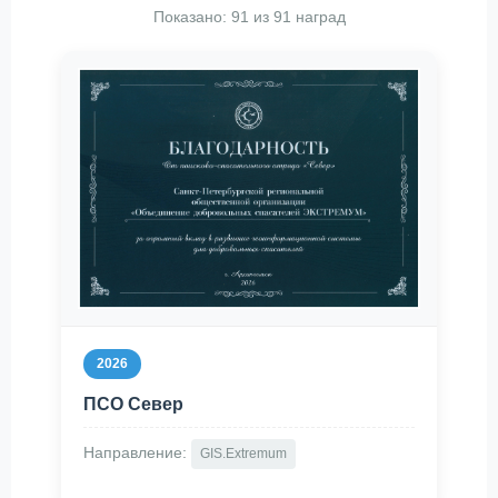
Показано:
91
из
91
наград
2026
ПСО Север
Направление:
GIS.Extremum