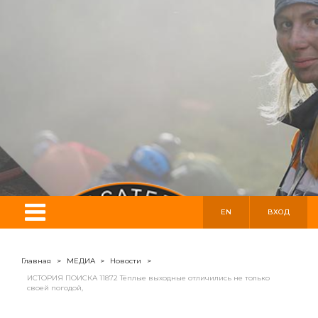
EN
ВХОД
Главная
>
МЕДИА
>
Новости
>
ИСТОРИЯ ПОИСКА 11872 Тёплые выходные отличились не только
своей погодой,