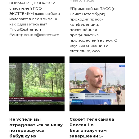
4 августа 2026
ВНИМАНИЕ, ВОПРОС У
спасателей ПСО
#Прямосейчас ТАСС (г.
ЭКСТРЕМУМ даже собаки
Санкт-Петербург)
надевают в лес яркое. А
проходит пресс-
как одеваетесь вы?
конференция,
#пср@extremum
посвящённая
#интересное@extremum
профилактике
происшествий в лесу. О
случаях спасения и
статистике, осо
Не успели мы
Сюжет телеканала
отрадоваться за нашу
Россия 1 о
потерявшуюся
благополучном
бабушку из
завершении 5-