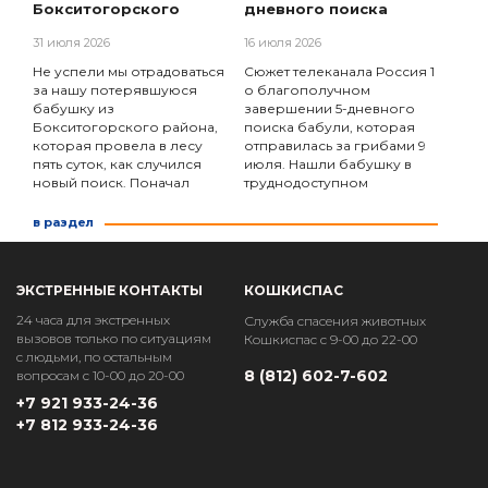
Бокситогорского
дневного поиска
31 июля 2026
16 июля 2026
Не успели мы отрадоваться
Сюжет телеканала Россия 1
за нашу потерявшуюся
о благополучном
бабушку из
завершении 5-дневного
Бокситогорского района,
поиска бабули, которая
которая провела в лесу
отправилась за грибами 9
пять суток, как случился
июля. Нашли бабушку в
новый поиск. Поначал
труднодоступном
в раздел
ЭКСТРЕННЫЕ КОНТАКТЫ
КОШКИСПАС
24 часа для экстренных
Служба спасения животных
вызовов только по ситуациям
Кошкиспас с 9-00 до 22-00
с людьми, по остальным
8 (812) 602-7-602
вопросам с 10-00 до 20-00
+7 921 933-24-36
+7 812 933-24-36