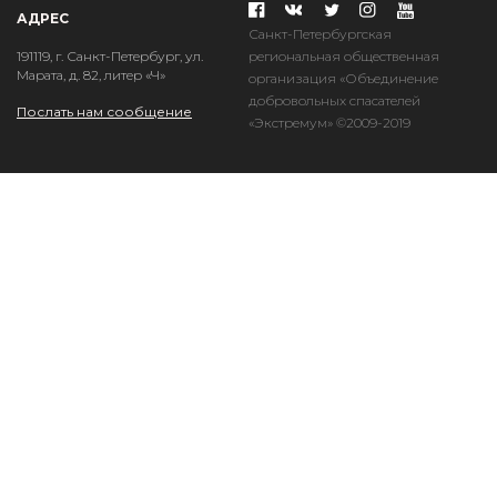
АДРЕС
Санкт-Петербургская
региональная общественная
191119, г. Санкт-Петербург, ул.
Марата, д. 82, литер «Ч»
организация «Объединение
добровольных спасателей
Послать нам сообщение
«Экстремум» ©2009-2019