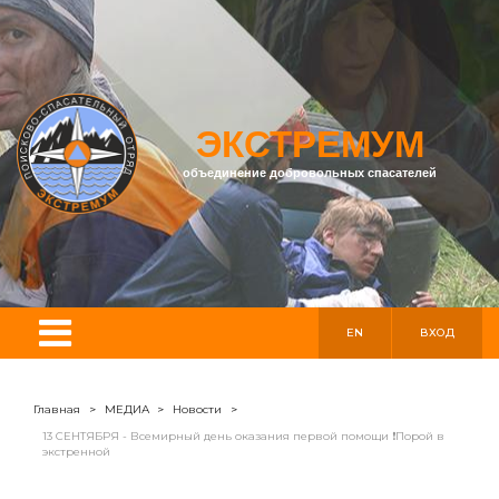
ЭКСТРЕМУМ
объединение добровольных спасателей
EN
ВХОД
Главная
>
МЕДИА
>
Новости
>
13 СЕНТЯБРЯ - Всемирный день оказания первой помощи ❗Порой в
экстренной