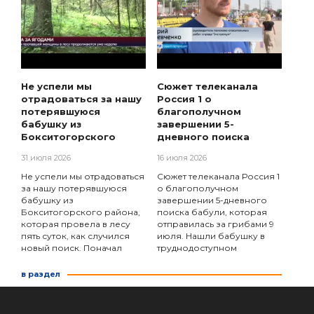
Не успели мы
Сюжет телеканала
отрадоваться за нашу
Россия 1 о
потерявшуюся
благополучном
бабушку из
завершении 5-
Бокситогорского
дневного поиска
31 июля 2026
16 июля 2026
Не успели мы отрадоваться
Сюжет телеканала Россия 1
за нашу потерявшуюся
о благополучном
бабушку из
завершении 5-дневного
Бокситогорского района,
поиска бабули, которая
которая провела в лесу
отправилась за грибами 9
пять суток, как случился
июля. Нашли бабушку в
новый поиск. Поначал
труднодоступном
в раздел