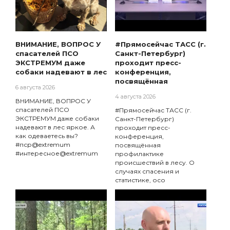
ВНИМАНИЕ, ВОПРОС У
#Прямосейчас ТАСС (г.
спасателей ПСО
Санкт-Петербург)
ЭКСТРЕМУМ даже
проходит пресс-
собаки надевают в лес
конференция,
посвящённая
6 августа 2026
4 августа 2026
ВНИМАНИЕ, ВОПРОС У
спасателей ПСО
#Прямосейчас ТАСС (г.
ЭКСТРЕМУМ даже собаки
Санкт-Петербург)
надевают в лес яркое. А
проходит пресс-
как одеваетесь вы?
конференция,
#пср@extremum
посвящённая
#интересное@extremum
профилактике
происшествий в лесу. О
случаях спасения и
статистике, осо