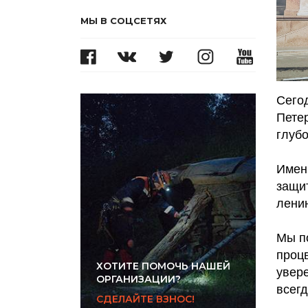
МЫ В СОЦСЕТЯХ
Сего
Петер
глуб
Именн
защит
ленин
Мы п
проц
ХОТИТЕ ПОМОЧЬ НАШЕЙ
увере
ОРГАНИЗАЦИИ?
всегд
СДЕЛАЙТЕ ВЗНОС!