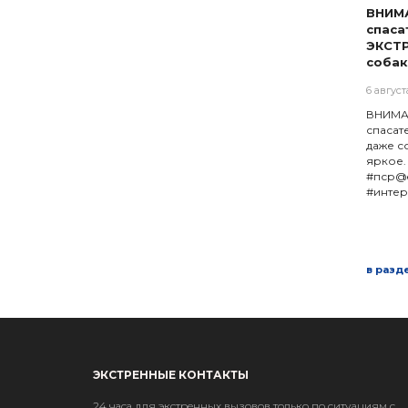
ВНИМ
спаса
ЭКСТ
собак
6 август
ВНИМА
спаса
даже с
яркое.
#пср@
#инте
в разд
ЭКСТРЕННЫЕ КОНТАКТЫ
24 часа для экстренных вызовов только по ситуациям с