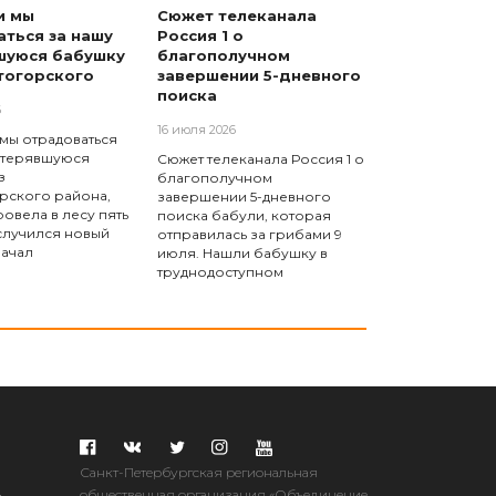
и мы
Сюжет телеканала
ться за нашу
Россия 1 о
шуюся бабушку
благополучном
тогорского
завершении 5-дневного
поиска
6
16 июля 2026
 мы отрадоваться
отерявшуюся
Сюжет телеканала Россия 1 о
з
благополучном
рского района,
завершении 5-дневного
овела в лесу пять
поиска бабули, которая
 случился новый
отправилась за грибами 9
начал
июля. Нашли бабушку в
труднодоступном
Санкт-Петербургская региональная
.
общественная организация «Объединение