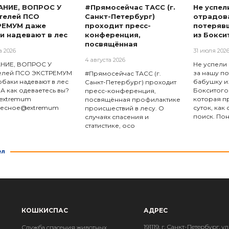
АНИЕ, ВОПРОС У
#Прямосейчас ТАСС (г.
Не успел
телей ПСО
Санкт-Петербург)
отрадова
РЕМУМ даже
проходит пресс-
потеряв
и надевают в лес
конференция,
из Бокси
посвящённая
а 2026
31 июля 202
4 августа 2026
НИЕ, ВОПРОС У
Не успели
телей ПСО ЭКСТРЕМУМ
за нашу п
#Прямосейчас ТАСС (г.
обаки надевают в лес
бабушку и
Санкт-Петербург) проходит
 А как одеваетесь вы?
Бокситого
пресс-конференция,
extremum
которая пр
посвящённая профилактике
ресное@extremum
суток, как
происшествий в лесу. О
поиск. По
случаях спасения и
статистике, осо
ел
КОШКИСПАС
АДРЕС
191119, г. Санкт-Петербург, ул
Служба спасения животных