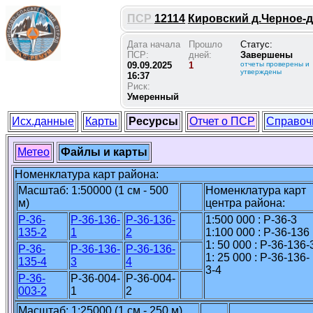
ПСР
12114
Кировский д.Черное-д.
Дата начала
Прошло
Статус:
ПСР:
дней:
Завершены
09.09.2025
1
отчеты проверены и
утверждены
16:37
Риск:
Умеренный
Исх.данные
Карты
Ресурсы
Отчет о ПСР
Справоч
Метео
Файлы и карты
Номенклатура карт района:
Масштаб: 1:50000 (1 см - 500
Номенклатура карт
м)
центра района:
P-36-
P-36-136-
P-36-136-
1:500 000 : P-36-3
135-2
1
2
1:100 000 : P-36-136
1: 50 000 : P-36-136-
P-36-
P-36-136-
P-36-136-
1: 25 000 : P-36-136-
135-4
3
4
3-4
P-36-
P-36-004-
P-36-004-
003-2
1
2
Масштаб: 1:25000 (1 см - 250 м)