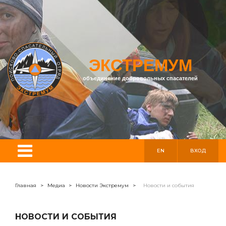
ЭКСТРЕМУМ
объединение добровольных спасателей
EN
ВХОД
Главная
>
Медиа
>
Новости Экстремум
>
Новости и события
НОВОСТИ И СОБЫТИЯ