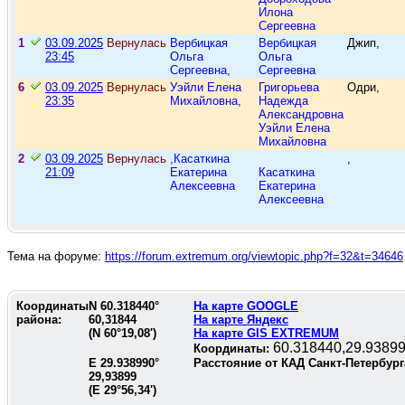
Илона
Сергеевна
1
03.09.2025
Вернулась
Вербицкая
Вербицкая
Джип,
23:45
Ольга
Ольга
Сергеевна,
Сергеевна
6
03.09.2025
Вернулась
Уэйли Елена
Григорьева
Одри,
23:35
Михайловна,
Надежда
Александровна
Уэйли Елена
Михайловна
2
03.09.2025
Вернулась
,Касаткина
,
21:09
Екатерина
Касаткина
Алексеевна
Екатерина
Алексеевна
Тема на форуме:
https://forum.extremum.org/viewtopic.php?f=32&t=34646
Координаты
N
60.318440
°
На карте GOOGLE
района:
60,31844
На карте Яндекс
(N
60°19,08'
)
На карте GIS EXTREMUM
60.318440,29.9389
Координаты:
E
29.938990
°
Расстояние от КАД Санкт-Петербург
29,93899
(E
29°56,34'
)