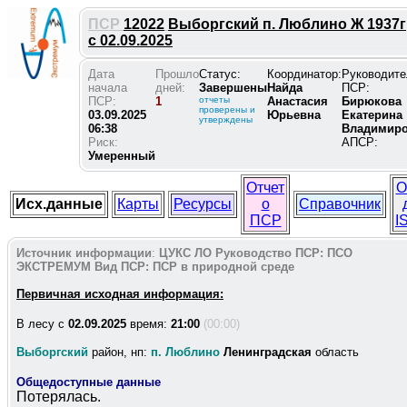
ПСР
12022
Выборгский п. Люблино Ж 1937г
с 02.09.2025
Дата
Прошло
Статус:
Координатор:
Руководите
начала
дней:
Завершены
Найда
ПСР:
ПСР:
1
отчеты
Анастасия
Бирюкова
проверены и
03.09.2025
Юрьевна
Екатерина
утверждены
06:38
Владимир
Риск:
АПСР:
Умеренный
Отчет
О
Исх.данные
Карты
Ресурсы
о
Справочник
ПСР
I
Источник информации
:
ЦУКС ЛО
Руководство ПСР:
ПСО
ЭКСТРЕМУМ
Вид ПСР:
ПСР в природной среде
Первичная исходная информация:
В лесу c
02.09.2025
время:
21:00
(00:00)
Выборгский
район, нп:
п. Люблино
Ленинградская
область
Общедоступные данные
Потерялась.