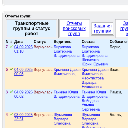
Отчеты групп:
Транспортные
Отчеты
З
Задания
группы и статус
поисковых
гру
группам
работ
групп
N
#
Дата
Статус
Водитель
Состав
Собаки с
7
04.09.2025
Вернулась
Бирюкова
Бирюкова
Борис,
01:10
Екатерина
Екатерина
Владимировна,
Владимировна
Шевченко
Юрий Юрьевич
5
04.09.2025
Вернулась
Крылова Дарья
Крылова Дарья
Вжик,
00:03
Дмитриевна,
Дмитриевна
Феоктистова
Варвара
Николаевна
3
04.09.2025
Вернулась
Ганкина Юлия
Ганкина Юлия
Рамси,
00:02
Владимировна,
Владимировна
Лебедева
Ульяна
Сергеевна
4
03.09.2025
Вернулась
Шумилова
Шумилова
Бэлль,
23:51
Варвара
Варвара
Олеговна,
Олеговна
Доброходова