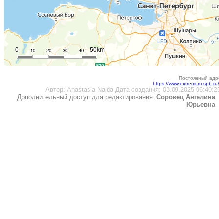
0
50km
10
20
30
40
Постоянный адре
https://www.extremum.spb.r
Автор:
Anastasia Naida
Дата создания:
03.09.2025 06:40:2
Дополнительный доступ для редактирования:
Соровец Ангелина
Юрьевна