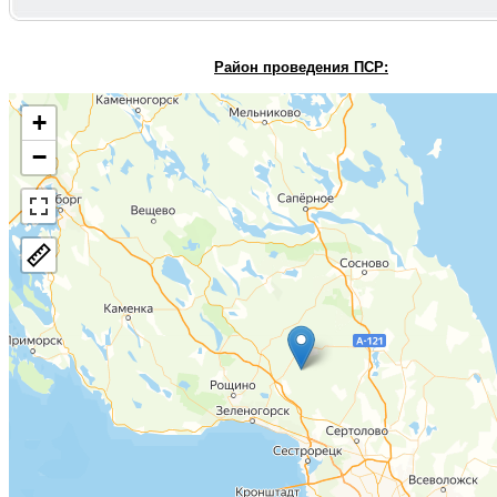
Район проведения П
СР:
+
−