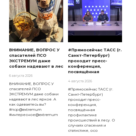
ВНИМАНИЕ, ВОПРОС У
#Прямосейчас ТАСС (г.
спасателей ПСО
Санкт-Петербург)
ЭКСТРЕМУМ даже
проходит пресс-
собаки надевают в лес
конференция,
посвящённая
6 августа 2026
4 августа 2026
ВНИМАНИЕ, ВОПРОС У
спасателей ПСО
#Прямосейчас ТАСС (г.
ЭКСТРЕМУМ даже собаки
Санкт-Петербург)
надевают в лес яркое. А
проходит пресс-
как одеваетесь вы?
конференция,
#пср@extremum
посвящённая
#интересное@extremum
профилактике
происшествий в лесу. О
случаях спасения и
статистике, осо