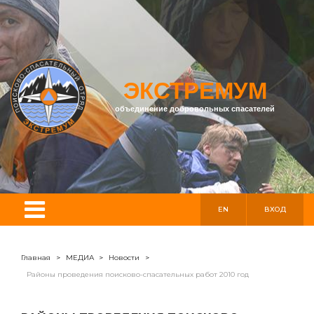
ЭКСТРЕМУМ
объединение добровольных спасателей
EN
ВХОД
Главная
>
МЕДИА
>
Новости
>
Районы проведения поисково-спасательных работ 2010 год