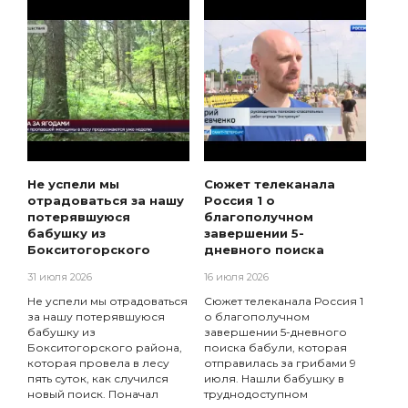
Не успели мы
Сюжет телеканала
отрадоваться за нашу
Россия 1 о
потерявшуюся
благополучном
бабушку из
завершении 5-
Бокситогорского
дневного поиска
31 июля 2026
16 июля 2026
Не успели мы отрадоваться
Сюжет телеканала Россия 1
за нашу потерявшуюся
о благополучном
бабушку из
завершении 5-дневного
Бокситогорского района,
поиска бабули, которая
которая провела в лесу
отправилась за грибами 9
пять суток, как случился
июля. Нашли бабушку в
новый поиск. Поначал
труднодоступном