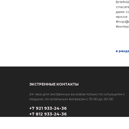
ВНИМА
спаса
даже с
яркое.
#пср@
#инте
в разд
ЭКСТРЕННЫЕ КОНТАКТЫ
24 часа для экстренных вызовов только по ситуациям с
людьми, по остальным вопросам с 10-00 до 20-00
+7 921 933-24-36
+7 812 933-24-36