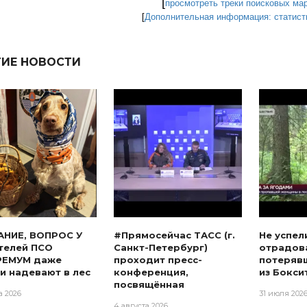
[
просмотреть треки поисковых ма
[
Дополнительная информация: статисти
ГИЕ НОВОСТИ
АНИЕ, ВОПРОС У
#Прямосейчас ТАСС (г.
Не успел
телей ПСО
Санкт-Петербург)
отрадова
РЕМУМ даже
проходит пресс-
потеряв
и надевают в лес
конференция,
из Бокси
посвящённая
а 2026
31 июля 202
4 августа 2026