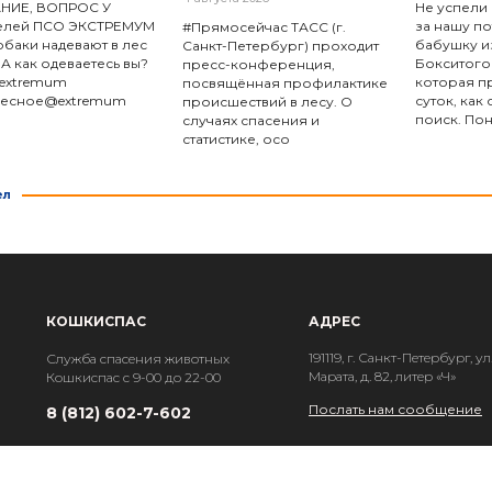
НИЕ, ВОПРОС У
Не успели
телей ПСО ЭКСТРЕМУМ
за нашу п
#Прямосейчас ТАСС (г.
обаки надевают в лес
бабушку и
Санкт-Петербург) проходит
 А как одеваетесь вы?
Бокситого
пресс-конференция,
extremum
которая пр
посвящённая профилактике
ресное@extremum
суток, как
происшествий в лесу. О
поиск. По
случаях спасения и
статистике, осо
ел
КОШКИСПАС
АДРЕС
191119, г. Санкт-Петербург, ул
Служба спасения животных
Марата, д. 82, литер «Ч»
Кошкиспас с 9-00 до 22-00
Послать нам сообщение
8 (812) 602-7-602