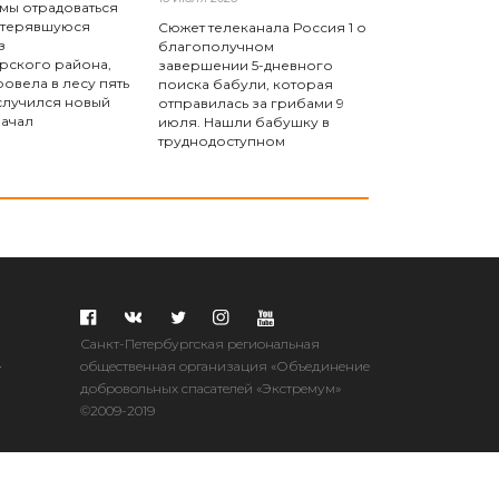
 мы отрадоваться
отерявшуюся
Сюжет телеканала Россия 1 о
з
благополучном
рского района,
завершении 5-дневного
овела в лесу пять
поиска бабули, которая
 случился новый
отправилась за грибами 9
начал
июля. Нашли бабушку в
труднодоступном
Санкт-Петербургская региональная
.
общественная организация «Объединение
добровольных спасателей «Экстремум»
©2009-2019