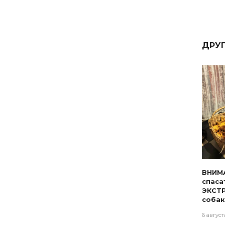
ДРУ
ВНИМ
спаса
ЭКСТ
собак
6 август