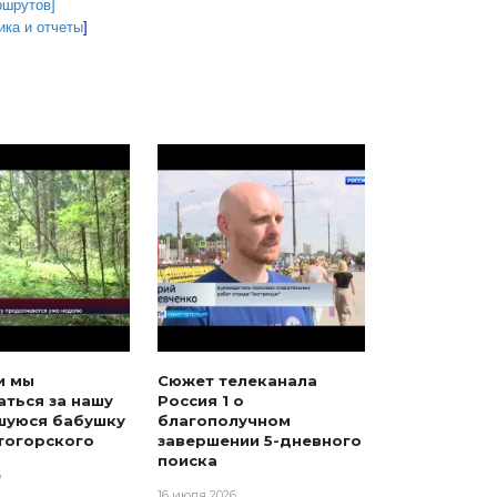
ршрутов]
ка и отчеты
]
и мы
Сюжет телеканала
ться за нашу
Россия 1 о
шуюся бабушку
благополучном
тогорского
завершении 5-дневного
поиска
6
16 июля 2026