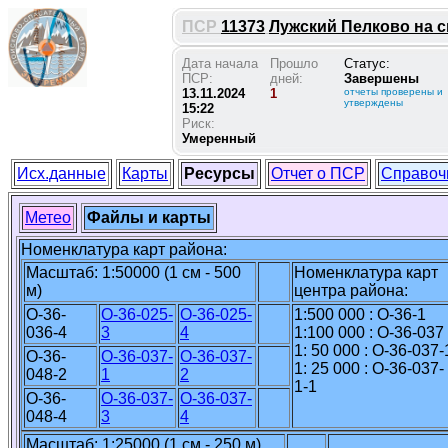
ПСР
11373
Лужский Пелково на св
Дата начала
Прошло
Статус:
ПСР:
дней:
Завершены
13.11.2024
1
отчеты проверены и
утверждены
15:22
Риск:
Умеренный
Исх.данные
Карты
Ресурсы
Отчет о ПСР
Справоч
Метео
Файлы и карты
Номенклатура карт района:
Масштаб: 1:50000 (1 см - 500
Номенклатура карт
м)
центра района:
O-36-
O-36-025-
O-36-025-
1:500 000 : O-36-1
036-4
3
4
1:100 000 : O-36-037
1: 50 000 : O-36-037-
O-36-
O-36-037-
O-36-037-
1: 25 000 : O-36-037-
048-2
1
2
1-1
O-36-
O-36-037-
O-36-037-
048-4
3
4
Масштаб: 1:25000 (1 см - 250 м)